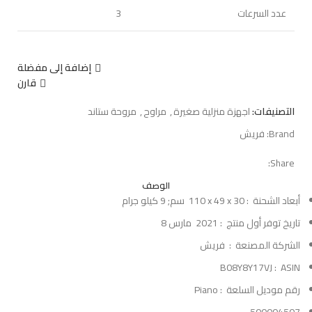
عدد السرعات
3
إضافة إلى مفضلة
قارن
التصنيفات:
اجهزة منزلية صغيرة
,
مراوح
,
مروحة ستاند
Brand:
فريش
Share:
الوصف
أبعاد الشحنة ‏ : ‎
110 x 49 x 30 سم; 9 كيلو جرام
تاريخ توفر أول منتج ‏ : ‎
2021 مارس 8
الشركة المصنعة ‏ : ‎
فريش
ASIN ‏ : ‎
B08Y8Y17VJ
رقم موديل السلعة ‏ : ‎
Piano
500004507