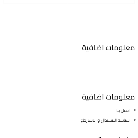
معلومات اضافية
٣٤٦ شارع السودان المهندسين الجيزه مصر
موبايل : 01022630550 (02)
بريد الكترونى : info@sawalhy.com
معلومات اضافية
اتصل بنا
سياسة الاستبدال و الاسترجاع