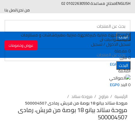
ENGLISH
محتاج مساعدة 01022630550 02
من نحن
اتصل بنا
الرئيسية
اجهزة منزلية كبيرة
اجهزة منزلية صغيرة
شاشات و مستلزمات
البحث
تكييف هواء
بلت ان
تسجيل الدخول / تسجيل
عروض وخصومات
0
مفضلة
0
قارن
0
البند
0
EGP
البحث
القائمة
اضغط للتكبير
0
البند
0
EGP
الرئيسية
مراوح
مروحة ستاند
مروحة ستاند بيانو 18 بوصة من فريش، رمادى 500004507
مروحة ستاند بيانو 18 بوصة من فريش، رمادى
500004507