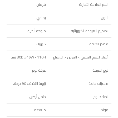
اسم العلامة التجارية
فريش
اللون
رمادي
تصميم المروحة الكهربائية
مروحة أرضية
مصدر الطاقة
كهرباء
أبعاد المنتج العمق × العرض × الارتفاع
30D x 49W x 110H سم
نوع الغرفة
غرفة نوم
مميزات خاصة
زاوية التذبذب 90 درجة.
تصاعد نوع
حامل أرضي
مواد
متعددة