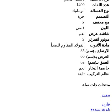
1400
عدد اللفات
نوع الغسالة
اتوماتيك
التصميم
حرة
مع مجفف
لا
اللون
فضي
شاشة عرض
نعم
موتور انفيرتر
لا
مادة الأنبوب
الفولاذ المقاوم للصدأ
85
الارتفاع بـ(سم)
60
العرض بـ(سم)
62
العمق بـ(سم)
خاصية البخار
نعم
نظام التركيب
ثابتة
منتجات ذات صلة
بيعت
قارن
عرض سريع