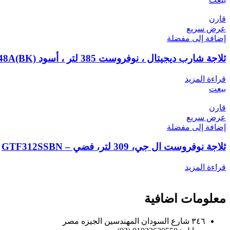
قارن
عرض سريع
إضافة إلى مفضلة
ثلاجة شارب ديجيتال ، نوفروست 385 لتر ، أسود SJ-PC48A(BK)
قراءة المزيد
بيعت
قارن
عرض سريع
إضافة إلى مفضلة
ثلاجة نوفروست ال جي، 309 لتر، فضي – GTF312SSBN
قراءة المزيد
معلومات اضافية
٣٤٦ شارع السودان المهندسين الجيزه مصر