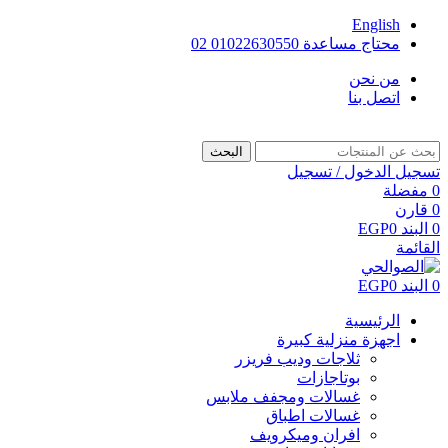
English
محتاج مساعدة 01022630550 02
من نحن
اتصل بنا
البحث
تسجيل الدخول / تسجيل
0
مفضلة
0
قارن
0
البند
0
EGP
القائمة
0
البند
0
EGP
الرئيسية
اجهزة منزلية كبيرة
ثلاجات وديب فريزر
بوتاجازات
غسالات ومجفف ملابس
غسالات اطباق
افران وميكرويف