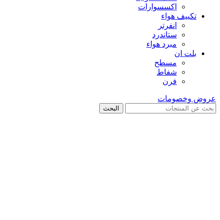
اكسسوارات
تكييف هواء
انفرتر
ستاندرد
مبرد هواء
بلت ان
مسطح
شفاط
فرن
عروض وخصومات
البحث
بيعت
اضغط للتكبير