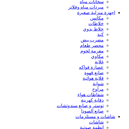
سخانات مياه
مبردات مياه وفلاتر
اجهزة منزلية صغيرة
مكانس
خلاطات
خلاط يدوي
كبة
مضرب بيض
محضر طعام
مفرمة لحوم
مكاوي
غلاية
عصارة فواكه
صانع قهوة
قلاية هوائية
شواية
مراوح
شفاطات هواء
دفاية كهربية
توستر و صانع سندوتشات
صانع الصودا
شاشات و مستلزمات
شاشات
انظمة صوتية