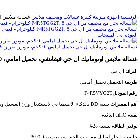
الرئيسية
اجهزة منزلية كبيرة
غسالات ومجفف ملابس
غسالة ملابس اوتوماتي
غسالة بخار مع مجفف من ال جي F4R5TGG2T، 8 كيلوجرام - فضي
العودة إلى المنتجات
غسالة ملابس اوتوماتيك ال جي تحميل امامي، 9 كجم، موتور انفرتر، فضي - F4R5VYGSL
غسالة ملابس اوتوماتيك ال جي فيفاتشي، تحميل امامي، 9 كجم، فضي – F4R5VYG2T
البراند
ال جي
طريقة التحميل
تحميل أمامي
رقم الموديل
F4R5VYG2T
أهم المميزات
تقنية DD بالذكاء الاصطناعي لاستشعار وزن الغسيل ونعومة النسيج
تقنية thinQ الذكية
توفير الطاقة بنسبة 28%
خاصية البخار لتقليل مسببات الحساسية بنسبة 99.9%