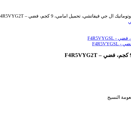
ك ال جي فيفاتشي، تحميل امامي، 9 كجم، فضي – F4R5VYG2T