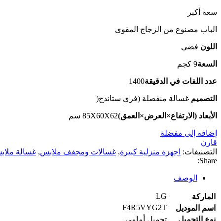
سعة أكبر
الباب مصنوع من الزجاج المقوى
اللون
فضي
السعة
9 كجم
عدد اللفات في الدقيقة
1400
التصميم
غسالة منفصلة (فري ستاندج(
الأبعاد (الارتفاع×العرض×العمق)
85X60X62 سم
إضافة إلى مفضلة
قارن
التصنيفات:
اجهزة منزلية كبيرة
,
غسالات ومجفف ملابس
,
غسالة ملاب
Share:
الوصف
LG
الماركة
F4R5VYG2T
اسم الموديل
نوع التحميل
تحميل أمامي