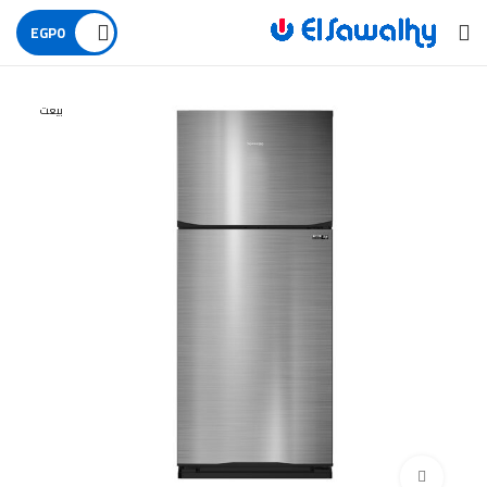
EGP
0
بيعت
اضغط للتكبير