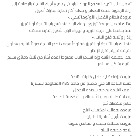
تعمل على التبريد السريع للهواء البارد في جميع أجزاء الثلاجة بالإضافة إلى
إزالة الرطوبة لحفظ الطعام و جعله أكثر نضارة لفترات أطول
مزودة بنظام الفصل الأوتوماتيكي :-
وذلك لفصل مروحة توزيع الهواء البارد عند فتح باب الثلاجة أو الفريزر
مما يحافظ على درجة التبريد والهواء البارد لأطول فترة ممكنة
إنذار وتنبيه فتح الباب :-
عند ترك باب الثلاجة أو الفريزر مفتوحاً سوف تصدر الثلاجة صوتاً للتنبيه بعد أول
دقيقة ثم يتم تكرار الإنذار
بعد الدقيقة الثانية وإذا استمر الباب مفتوحاً لمدة أكثر من ثلاث دقائق سيتم
التنبيه بشكل مستمر
مزودة بإضاءة ليد داخل كابينة الثلاجة
جسم الثلاجة الداخلي مصنع ﻣﻦ ﻣﺎدة ABS المقاومة للبكتيريا
أرفف الثلاجة زجاجية شديدة التحمل
رف لحفظ اللحوم و الأسماك و الأطعمة الطازجة
ﺻﺎﻧﻊ ﻣﻜﻌﺒﺎت ثلج
مزودة بقوالب لمكعبات الثلج
مزودة بأرجل أمامية للاتـزان
مزودة بعجلات خلفية و مقابض علوية
ثلاجة صديقة للبيئة