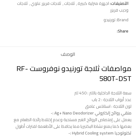
التصنيفات:
اجهزة منزلية كبيرة
,
ثلاجات
,
ثلاجات فريزر علوي
,
ثلاجات
وديب فريزر
Brand:
تورنيدو
Share:
الوصف
مواصفات ثلاجة تورنيدو نوفروست RF-
580T-DST
سعة الثلاجة الداخلية باللتر : 450 لتر
عدد أبواب الثلاجة : 2 باب
لون الثلاجة : استانلس غامق
منقي روائح إلكتروني Ag+ Nano Deodorizer :-
يعمل على إمتصاص الروائح الغير مستحبة وعدم إختلاط رائحة الطعام مع
بعضها كما يمنع نشاط البكتيريا مما يحافظ على الأطعمة لفترات أطول
تكنولوجيا Hybrid Cooling system :-