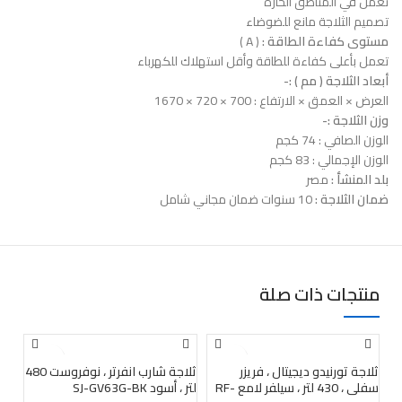
تعمل في المناطق الحارة
تصميم الثلاجة مانع للضوضاء
مستوى كفاءة الطاقة :
( A )
تعمل بأعلى كفاءة للطاقة وأقل استهلاك للكهرباء
أبعاد الثلاجة ( مم ) :-
العرض × العمق × الارتفاع : 700 × 720 × 1670
وزن الثلاجة :-
الوزن الصافي : 74 كجم
الوزن الإجمالي : 83 كجم
بلد المنشأ :
مصر
ضمان الثلاجة :
10 سنوات ضمان مجاني شامل
منتجات ذات صلة
بيعت
بيعت
بي
ثلاجة تورنيدو ديجيتال ، فريزر
ثلاجة شارب انفرتر ، نوفروست 480
سفلي ، 430 لتر ، سيلفر لامع RF-
لتر ، أسود SJ-GV63G-BK