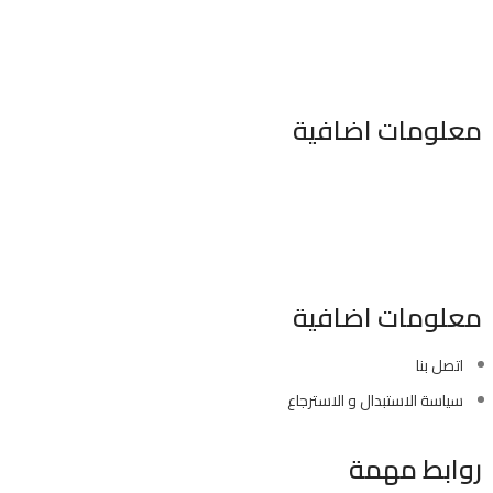
معلومات اضافية
٣٤٦ شارع السودان المهندسين الجيزه مصر
موبايل : 01022630550 (02)
بريد الكترونى : info@sawalhy.com
معلومات اضافية
اتصل بنا
سياسة الاستبدال و الاسترجاع
روابط مهمة