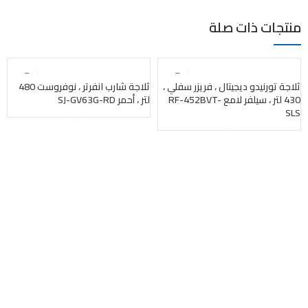
منتجات ذات صلة
بيعت
بيعت
ثلاجة تورنيدو ديجيتال ، فريزر سفلي ،
ثلاجة شارب انفرتر ، نوفروست 480
430 لتر ، سيلفر لامع RF-452BVT-
لتر ، أحمر SJ-GV63G-RD
SLS