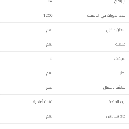
الإرتفاع
84
عدد الدورات في الدقيقة
1200
سخان داخلي
نعم
طلمبة
نعم
مجفف
لا
بخار
نعم
شاشة ديجيتال
نعم
نوع الفتحة
فتحة أمامية
حلة ستانلس
نعم