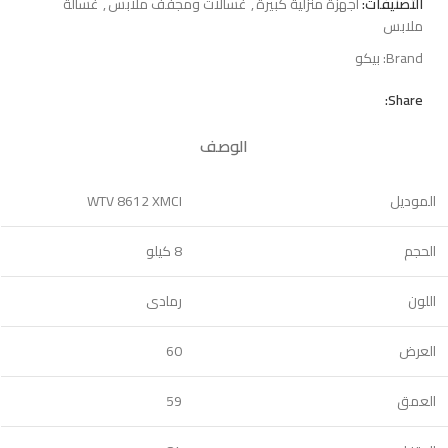
التصنيفات:
اجهزة منزلية كبيرة
,
غسالات ومجفف ملابس
,
غسالة
ملابس
Brand:
بيكو
Share:
الوصف
الموديل
WTV 8612 XMCI
الحجم
8 كيلو
اللون
رمادى
العرض
60
العمق
59