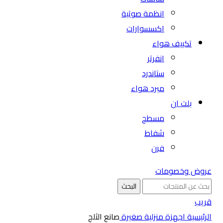
انظمة صوتية
اكسسوارات
تكييف هواء
انفرتر
ستاندرد
مبرد هواء
بلت ان
مسطح
شفاط
فرن
عروض وخصومات
البحث
قريب
الرئيسية
اجهزة منزلية صغيرة
صانع الثلج