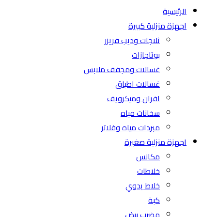
الرئيسية
اجهزة منزلية كبيرة
ثلاجات وديب فريزر
بوتاجازات
غسالات ومجفف ملابس
غسالات اطباق
افران وميكرويف
سخانات مياه
مبردات مياه وفلاتر
اجهزة منزلية صغيرة
مكانس
خلاطات
خلاط يدوي
كبة
مضرب بيض