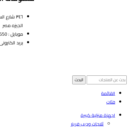
٣٤٦ شارع 
الجيزه مصر
موبايل : 01022630550 (02)
بريد الكترونى : @sawalhy.com
opyright ©
Ellsawalhy.
All Rights Reserved. Powered by
S-Plus.
البحث
القائمة
فئات
اجهزة منزلية كبيرة
ثلاجات وديب فريزر