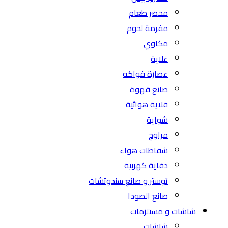
محضر طعام
مفرمة لحوم
مكاوي
غلاية
عصارة فواكه
صانع قهوة
قلاية هوائية
شواية
مراوح
شفاطات هواء
دفاية كهربية
توستر و صانع سندوتشات
صانع الصودا
شاشات و مستلزمات
شاشات