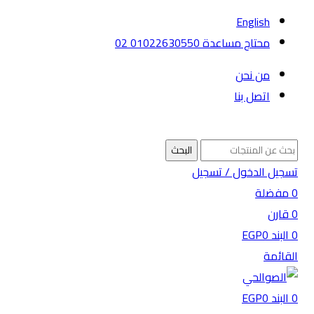
English
محتاج مساعدة 01022630550 02
من نحن
اتصل بنا
البحث
تسجيل الدخول / تسجيل
0
مفضلة
0
قارن
0
البند
0
EGP
القائمة
0
البند
0
EGP