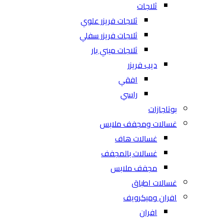
ثلاجات
ثلاجات فريزر علوي
ثلاجات فريزر سفلي
ثلاجات ميني بار
ديب فريزر
افقي
راسي
بوتاجازات
غسالات ومجفف ملابس
غسالات هاف
غسالات بالمجفف
مجفف ملابس
غسالات اطباق
افران وميكرويف
افران