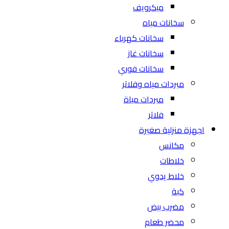
ميكرويف
سخانات مياه
سخانات كهرباء
سخانات غاز
سخانات فوري
مبردات مياه وفلاتر
مبردات مياة
فلاتر
اجهزة منزلية صغيرة
مكانس
خلاطات
خلاط يدوي
كبة
مضرب بيض
محضر طعام