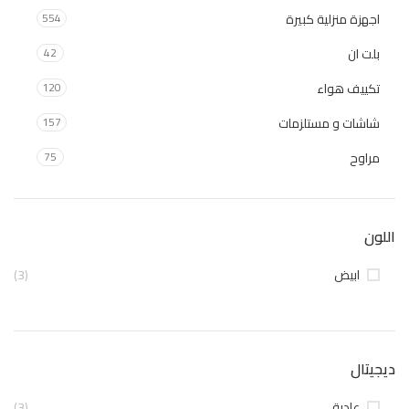
اجهزة منزلية كبيرة
554
بلت ان
42
تكييف هواء
120
شاشات و مستلزمات
157
مراوح
75
اللون
ابيض
(3)
ديجيتال
عادية
(3)