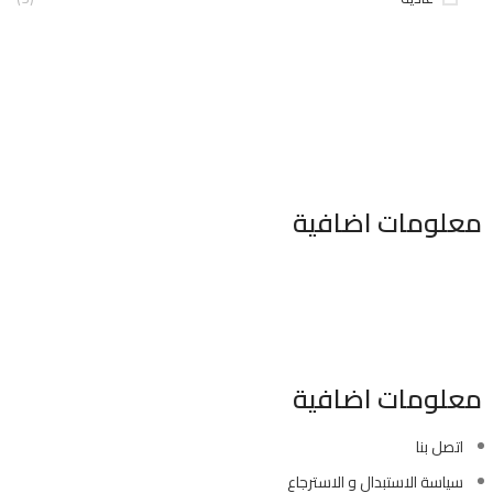
معلومات اضافية
٣٤٦ شارع السودان المهندسين الجيزه مصر
موبايل : 01022630550 (02)
بريد الكترونى : info@sawalhy.com
معلومات اضافية
اتصل بنا
سياسة الاستبدال و الاسترجاع