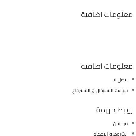
معلومات اضافية
٣٤٦ شارع السودان المهندسين الجيزه مصر
موبايل : 01022630550 (02)
بريد الكترونى : info@sawalhy.com
معلومات اضافية
اتصل بنا
سياسة الاستبدال و الاسترجاع
روابط مهمة
من نحن
الشروط و الاحكام