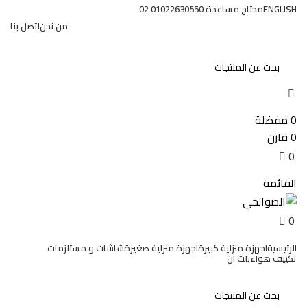
0
ENGLISH
محتاج مساعدة 01022630550 02
من نحن
اتصل بنا
تسجيل الدخول / تسجيل
0
مفضلة
0
قارن
0
EGP
0
القائمة
0
EGP
0
الرئيسية
اجهزة منزلية كبيرة
اجهزة منزلية صغيرة
شاشات و مستلزمات
تكييف هواء
بلت ان
عروض وخصومات