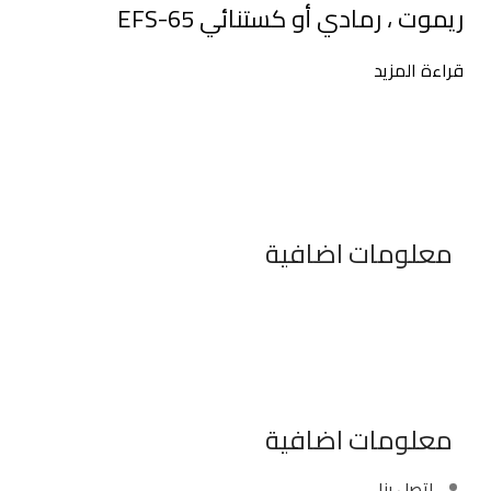
ريموت ، رمادي أو كستنائي EFS-65
قراءة المزيد
معلومات اضافية
٣٤٦ شارع السودان المهندسين الجيزه مصر
موبايل : 01022630550 (02)
بريد الكترونى : info@sawalhy.com
معلومات اضافية
اتصل بنا