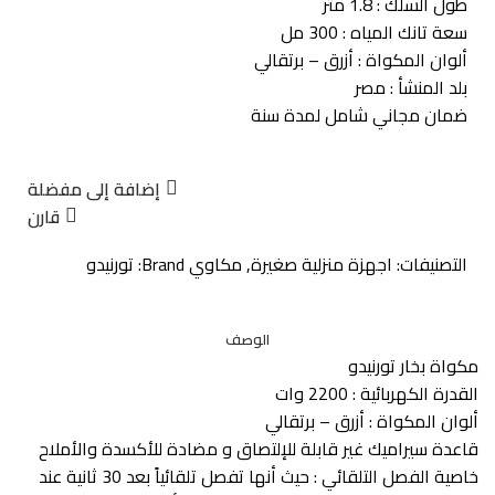
طول السلك : 1.8 متر
سعة تانك المياه : 300 مل
ألوان المكواة : أزرق – برتقالي
بلد المنشأ : مصر
ضمان مجاني شامل لمدة سنة
إضافة إلى مفضلة
قارن
التصنيفات:
اجهزة منزلية صغيرة
,
مكاوي
Brand:
تورنيدو
الوصف
مكواة بخار تورنيدو
القدرة الكهربائية : 2200 وات
ألوان المكواة : أزرق – برتقالي
قاعدة سيراميك غير قابلة للإلتصاق و مضادة للأكسدة والأملاح
خاصية الفصل التلقائي : حيث أنها تفصل تلقائياً بعد 30 ثانية عند