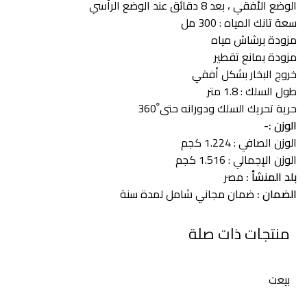
الوضع الأفقي ، بعد 8 دقائق عند الوضع الرأسي
سعة تانك المياه : 300 مل
مزودة برشاش مياه
مزودة بمانع تقطير
خروج البخار بشكل أفقي
طول السلك : 1.8 متر
حرية تحريك السلك ودورانه حتى ْ360
الوزن :-
الوزن الصافي : 1.224 كجم
الوزن الإجمالي : 1.516 كجم
بلد المنشأ :
مصر
الضمان :
ضمان مجاني شامل لمدة سنة
منتجات ذات صلة
بيعت