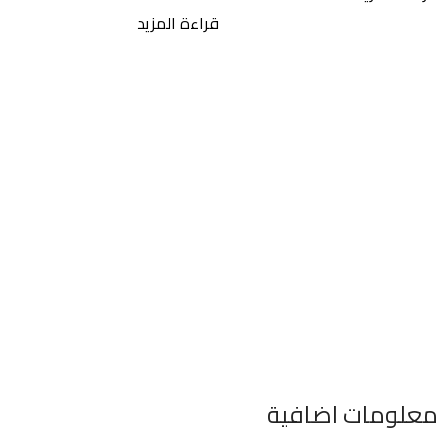
قراءة المزيد
م
ر
4
ق
معلومات اضافية