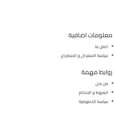
٣٤٦ شارع السودان المهندسين الجيزه مصر
موبايل : 01022630550 (02)
بريد الكترونى : info@sawalhy.com
معلومات اضافية
اتصل بنا
سياسة الاستبدال و الاسترجاع
روابط مهمة
من نحن
الشروط و الاحكام
سياسة الخصوصية