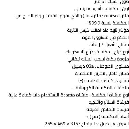
طول السلك : 5 متر
لون المكنسة : أسود × برتقالي
فلتر المكنسة : فلتر هيبا ( والذي يقوم بتنقية الهواء الخارج من
المكنسة بنسبة 99.9% )
مؤشر تنبيه عند امتلاء كيس الأتربة
التحكم في مستوى القوة
مفتاح تشغيل / إيقاف
نوع ذراع المكنسة : ذراع تليسكوبيك
مزودة ببكرة لسحب السلك تلقائي
مستوى الضوضاء : ≤83 ديسيبل
مكان داخلي لتخزين الملحقات
مستوى كفاءة الطاقة : (E)
ملحقات المكنسة الكهربائية :-
نوع فرشاة المكنسة : فرشاة متعددة الاستخدام ذات كفاءة عالية
فرشاة الستائر والتنجيد
فرشاة الأماكن الضيقة
أبعاد المكنسة ( مم ) :-
العرض × الطول × الارتفاع : 315 × 469 × 255