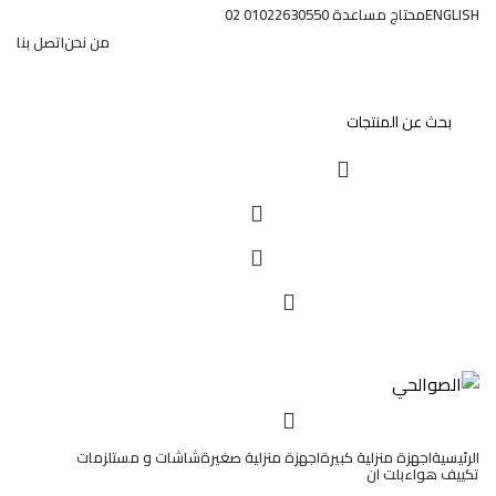
ENGLISH
محتاج مساعدة 01022630550 02
من نحن
اتصل بنا
تسجيل الدخول / تسجيل
EGP
0
EGP
0
الرئيسية
اجهزة منزلية كبيرة
اجهزة منزلية صغيرة
شاشات و مستلزمات
تكييف هواء
بلت ان