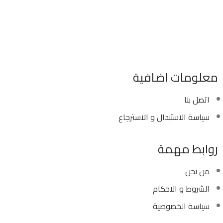
٣٤٦ شارع السودان المهندسين الجيزه مصر
موبايل : 01022630550 (02)
بريد الكترونى : info@sawalhy.com
معلومات اضافية
اتصل بنا
سياسة الاستبدال و الاسترجاع
روابط مهمة
من نحن
الشروط و الاحكام
سياسة الخصوصية