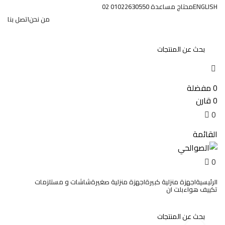
0
ENGLISH
محتاج مساعدة 01022630550 02
من نحن
اتصل بنا
تسجيل الدخول / تسجيل
0
مفضلة
0
قارن
0
EGP
0
القائمة
0
EGP
0
الرئيسية
اجهزة منزلية كبيرة
اجهزة منزلية صغيرة
شاشات و مستلزمات
تكييف هواء
بلت ان
عروض وخصومات