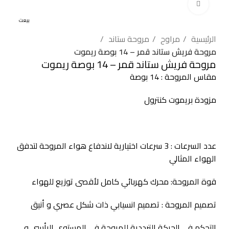
اضغط للتكبير
بيعت
الرئيسية
مراوح
مروحة ستاند
مروحة فريش ستاند قمر – 14 بوصة ريموت
مروحة فريش ستاند قمر – 14 بوصة ريموت
مقاس المروحة : 14 بوصة
مزودة بريموت كنترول
عدد السرعات : 3 سرعات اختيارية لاندفاع هواء المروحة لتدفق
الهواء المثالي
قوة المروحة: محرك كهربائي كامل لأقصى توزيع للهواء
تصميم المروحة : تصميم انسيابي ذات شكل عصري و أنيق
التحكم في الحركة الترددية للمروحة في المستوى الرأسي و