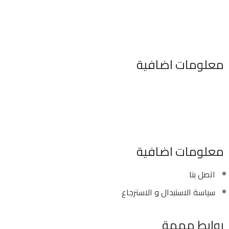
معلومات اضافية
٣٤٦ شارع السودان المهندسين الجيزه مصر
موبايل : 01022630550 (02)
بريد الكترونى : info@sawalhy.com
معلومات اضافية
اتصل بنا
سياسة الاستبدال و الاسترجاع
روابط مهمة