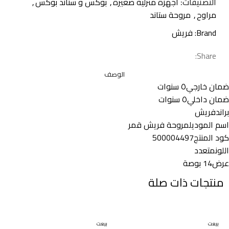
التصنيفات:
اجهزة منزلية صغيرة
,
بوكس و ستاند بوكس
,
مراوح
,
مروحة ستاند
Brand:
فريش
Share:
الوصف
ضمان خارجي
٥ سنوات
ضمان داخلي
٥ سنوات
براند
فريش
اسم الموديل
مروحة فريش قمر
كود المنتج
500004497
اللون
متعدد
عرض
14 بوصة
منتجات ذات صلة
بيعت
بيعت