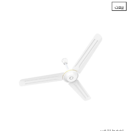
البحث
بيعت