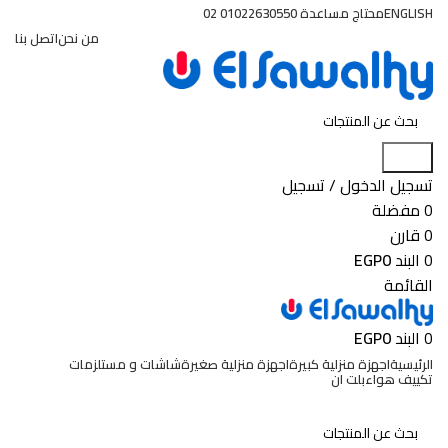
ENGLISH
محتاج مساعدة 01022630550 02
من نحن
اتصل بنا
البحث
تسجيل الدخول / تسجيل
0
مفضلة
0
قارن
0
البند
0
EGP
القائمة
0
البند
0
EGP
الرئيسية
اجهزة منزلية كبيرة
اجهزة منزلية صغيرة
شاشات و مستلزمات
تكييف هواء
بلت ان
عروض وخصومات