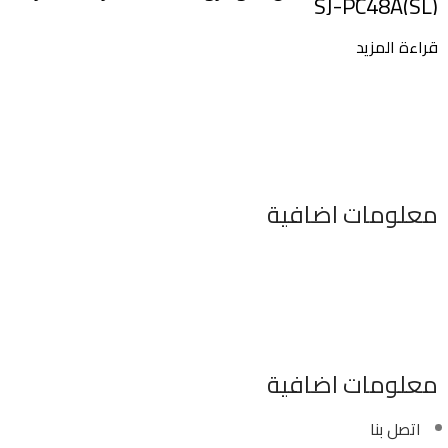
SJ-PC48A(SL)
قراءة المزيد
معلومات اضافية
٣٤٦ شارع السودان المهندسين الجيزه مصر
موبايل : 01022630550 (02)
بريد الكترونى : info@sawalhy.com
معلومات اضافية
اتصل بنا