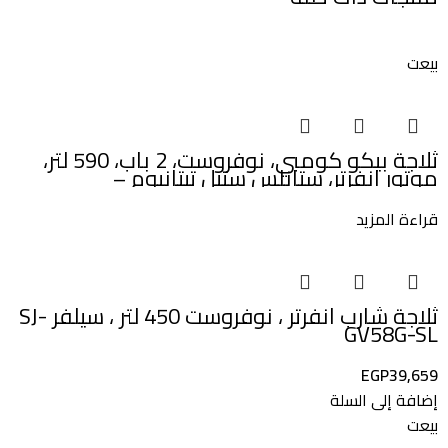
بيعت
ثلاجة بيكو كومبي، نوفروست، 2 باب، 590 لتر،
موتور انفرتر، ستانلس ستيل تيتانيوم –
RCNE590E35ZXP1
قراءة المزيد
ثلاجة شارب انفرتر ، نوفروست 450 لتر ، سيلفر SJ-
GV58G-SL
EGP
39,659
إضافة إلى السلة
بيعت