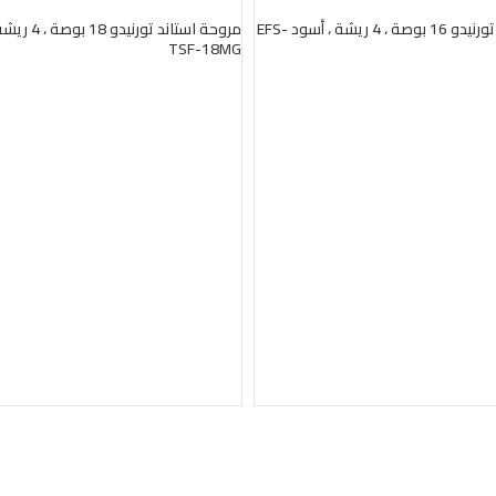
بيعت
مروحة استاند تورنيدو 16 بوصة ، 4 ريشة ، أسود EFS-
مروحة استاند تور
TSF-18MG
قراءة المزيد
قراءة المزيد