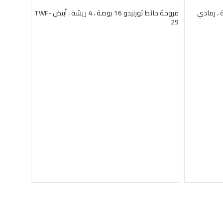
بيعت
بيعت
نيدو 18 بوصة ، 4 ريشة ، رمادي
مروحة حائط تورنيدو 16 بوصة ، 4 ريشة ، أبيض TWF-
29
قراءة المزيد
16