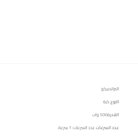
البراند
بيكو
النوع
كبة
القدرة
500 وات
عدد السرعات
عدد السرعات: 1 سرعة.