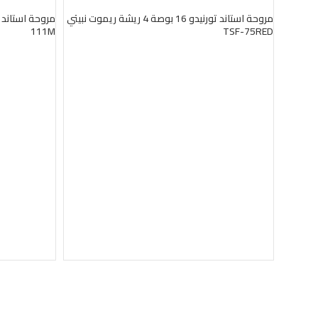
بيعت
بيعت
مروحة استاند تورنيدو 16 بوصة 4 ريشة ريموت نبيتي
111M
TSF-75RED
قراءة المزيد