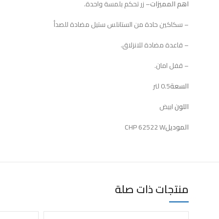
اهم المميزات
– زر تحكم بلمسة واحدة.
– سكاكين حادة من الستانلس ستيل مضادة للصدأ
– قاعدة مضادة للانزلاق.
– قفل امان.
السعة
0.5 لتر
اللون
ابيض
الموديل
CHP 62522 W
منتجات ذات صلة