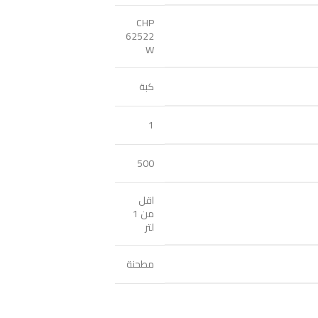
CHP
62522
W
كبة
1
500
اقل
من 1
لتر
مطحنة