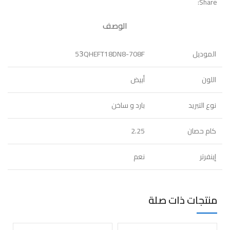
Share:
الوصف
الموديل
53َQHEFT18DN8-708F
اللون
أبيض
نوع التبريد
بارد و ساخن
كام حصان
2.25
إينفرتر
نعم
منتجات ذات صلة