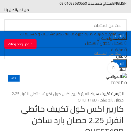
ENGLISH
محتاج مساعدة 01022630550 02
من نحن
اتصل بنا
الرئيسية
اجهزة منزلية كبيرة
اجهزة منزلية صغيرة
شاشات و مستلزمات
البحث
تكييف هواء
بلت ان
تسجيل الدخول / تسجيل
عروض وخصومات
0
مفضلة
0
قارن
EGP
0
0
البحث
اضغط للتكبير
القائمة
-8%
EGP
0
0
الرئيسية
تكييف هواء
انفرتر
كاريير اكس كول تكييف حائطي انفرتر 2.25
حصان بارد ساخن QHEFT18D
كاريير اكس كول تكييف حائطي
انفرتر 2.25 حصان بارد ساخن