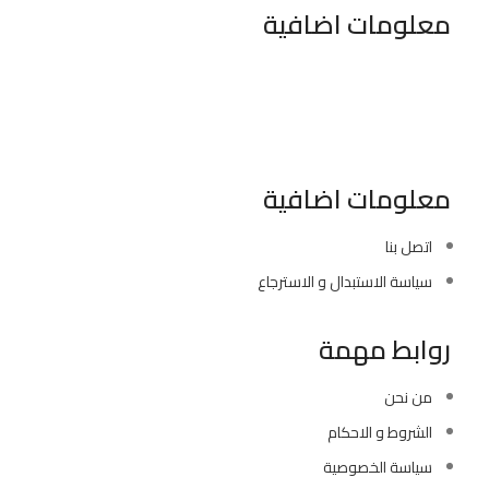
معلومات اضافية
٣٤٦ شارع السودان المهندسين الجيزه مصر
موبايل : 01022630550 (02)
بريد الكترونى : info@sawalhy.com
معلومات اضافية
اتصل بنا
سياسة الاستبدال و الاسترجاع
روابط مهمة
من نحن
الشروط و الاحكام
سياسة الخصوصية