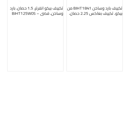
بيعت
بيعت
ب
تكييف بارد وساخن ‎BIHT1841 من
تكييف بيكو انفرتر، 1.5 حصان، بارد
بيكو، تكييف بعاكس 2.25 حصان،
وساخن، فضي – BIHT125W0S
بتقنية جيت كول
تبر
تورني