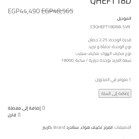
QHEFT18D
EGP
44,490
EGP
48,565
الموديل
53َQHEFT18DN8-SVR
قدرة الوحدة: 2.25 حصان
نوع الوحدة: تدفئة و تبريد
نوع مكيف الهواء: مكيف سبليت
سعة التبريد بوحدة حرارية / ساعة: 18000
1 متوفر في المخزون
إضافة إلى السلة
إضافة إلى مفضلة
قارن
التصنيفات:
انفرتر
,
تكييف هواء
,
ستاندرد
Brand:
كاريير