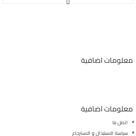
معلومات اضافية
٣٤٦ شارع السودان المهندسين الجيزه مصر
موبايل : 01022630550 (02)
بريد الكترونى : info@sawalhy.com
معلومات اضافية
اتصل بنا
سياسة الاستبدال و الاسترجاع