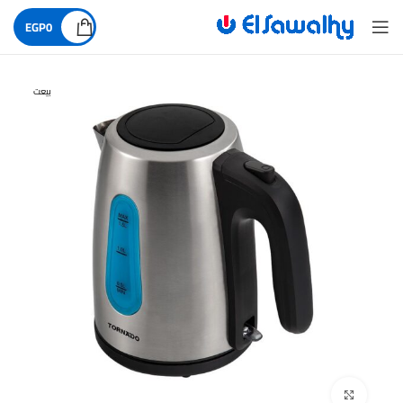
EGP
0
بيعت
اضغط للتكبير