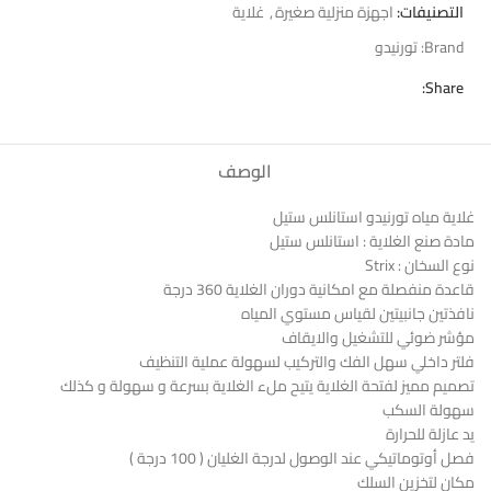
التصنيفات:
اجهزة منزلية صغيرة
,
غلاية
Brand:
تورنيدو
Share:
الوصف
غلاية مياه تورنيدو استانلس ستيل
مادة صنع الغلاية : استانلس ستيل
نوع السخان : Strix
قاعدة منفصلة مع امكانية دوران الغلاية 360 درجة
نافذتين جانبيتين لقياس مستوي المياه
مؤشر ضوئي للتشغيل والايقاف
فلتر داخلي سهل الفك والتركيب لسهولة عملية التنظيف
تصميم مميز لفتحة الغلاية يتيح ملء الغلاية بسرعة و سهولة و كذلك
سهولة السكب
يد عازلة للحرارة
فصل أوتوماتيكي عند الوصول لدرجة الغليان ( 100 درجة )
مكان لتخزين السلك