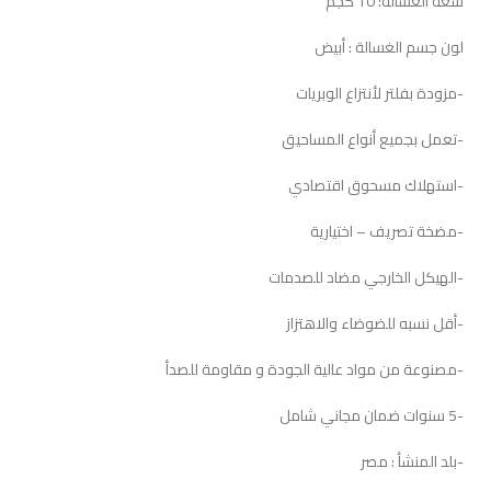
سعه الغساله: 10 كجم
لون جسم الغسالة : أبيض
-مزودة بفلتر لأنتزاع الوبريات
-تعمل بجميع أنواع المساحيق
-استهلاك مسحوق اقتصادي
-مضخة تصريف – اختيارية
-الهيكل الخارجي مضاد للصدمات
-أقل نسبه للضوضاء والاهتزاز
-مصنوعة من مواد عالية الجودة و مقاومة للصدأ
-5 سنوات ضمان مجاني شامل
-بلد المنشأ : مصر