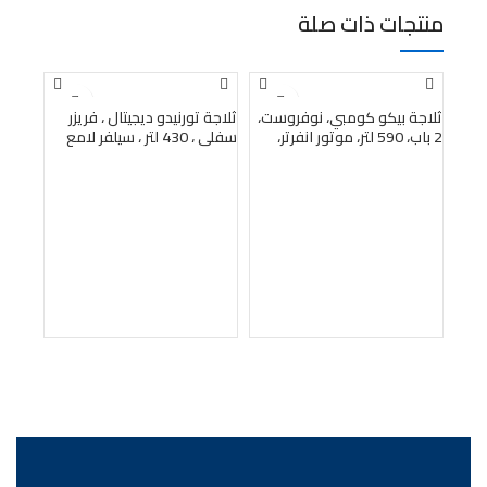
منتجات ذات صلة
بيعت
بيعت
بيعت
ثلاجة بيكو كومبي، نوفروست،
ثلاجة تورنيدو ديجيتال ، فريزر
2 باب، 590 لتر، موتور انفرتر،
سفلي ، 430 لتر ، سيلفر لامع
ستانلس ستيل تيتانيوم –
RF-452BVT-SLS
RCNE590E35ZXP1
ثلاجة
450 لتر ، أحمر SJ-GV58G-RD