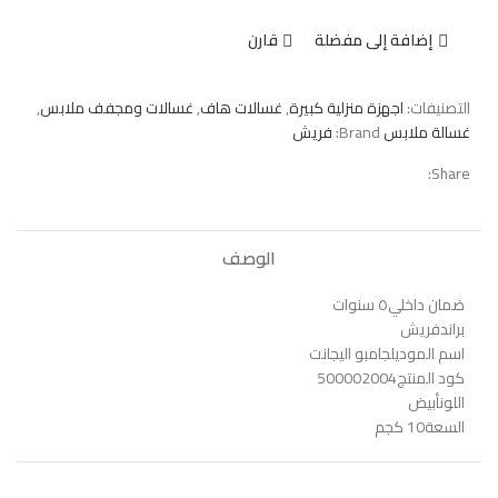
إضافة إلى مفضلة
قارن
التصنيفات:
اجهزة منزلية كبيرة
,
غسالات هاف
,
غسالات ومجفف ملابس
,
غسالة ملابس
Brand:
فريش
Share:
الوصف
ضمان داخلي
٥ سنوات
براند
فريش
اسم الموديل
جامبو اليجانت
كود المنتج
500002004
اللون
أبيض
السعة
10 كجم