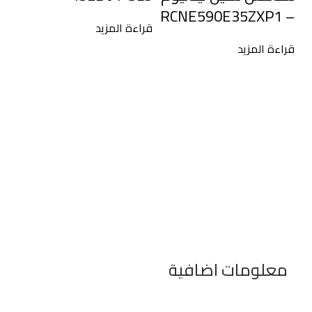
– RCNE590E35ZXP1
قراءة المزيد
ثل
قراءة المزيد
أحمر D
قرا
معلومات اضافية
٣٤٦ شارع السودان المهندسين الجيزه مصر