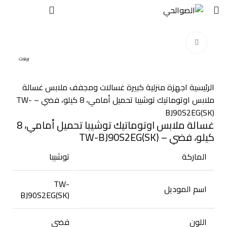
EGP
0
اضغط للتكبير
بيعت
الرئيسية
اجهزة منزلية كبيرة
غسالات ومجفف ملابس
غسالة
ملابس اوتوماتيك توشيبا تحميل أمامي، 8 كيلو، فضي – TW-
BJ90S2EG(SK)
غسالة ملابس اوتوماتيك توشيبا تحميل أمامي، 8
كيلو، فضي – TW-BJ90S2EG(SK)
الماركة
توشيبا
TW-
اسم الموديل
BJ90S2EG(SK)
اللون
فضي