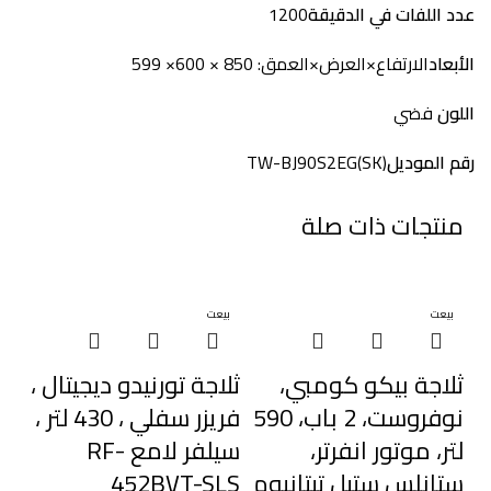
عدد اللفات في الدقيقة
1200
الأبعاد
الارتفاع×العرض×العمق: 850 × 600× 599
اللون
فضي
رقم الموديل
TW-BJ90S2EG(SK)
منتجات ذات صلة
بيعت
بيعت
بي
ثلاجة بيكو كومبي،
ثلاجة تورنيدو ديجيتال ،
نوفروست، 2 باب، 590
فريزر سفلي ، 430 لتر ،
لتر، موتور انفرتر،
سيلفر لامع RF-
ستانلس ستيل تيتانيوم
452BVT-SLS