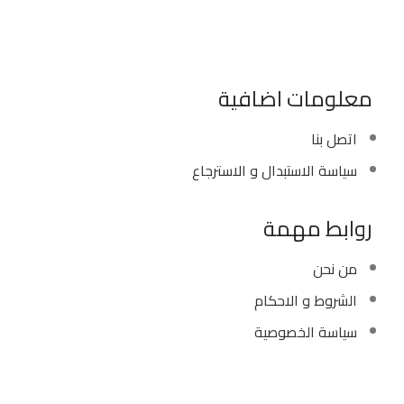
موبايل : 01022630550 (02)
بريد الكترونى : info@sawalhy.com
معلومات اضافية
اتصل بنا
سياسة الاستبدال و الاسترجاع
روابط مهمة
من نحن
الشروط و الاحكام
سياسة الخصوصية
Copyright ©
Ellsawalhy.
All Rights Reserved. Powered