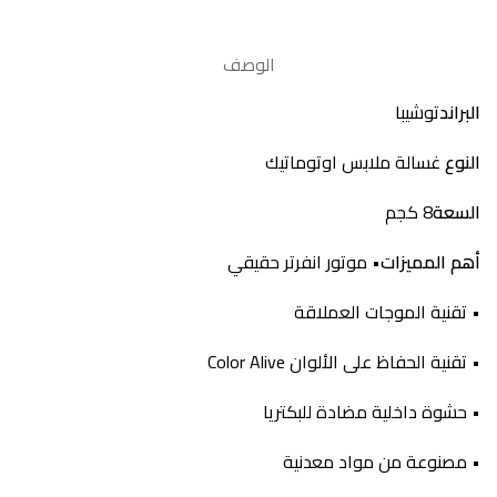
الوصف
البراند
توشيبا
النوع
غسالة ملابس اوتوماتيك
السعة
8 كجم
أهم المميزات
• موتور انفرتر حقيقي
• تقنية الموجات العملاقة
• تقنية الحفاظ على الألوان Color Alive
• حشوة داخلية مضادة للبكتريا
• مصنوعة من مواد معدنية