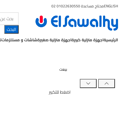
ENGLISH
محتاج مساعدة 01022630550 02
البحث
الرئيسية
اجهزة منزلية كبيرة
اجهزة منزلية صغيرة
شاشات و مستلزمات
ت
بيعت
اضغط للتكبير