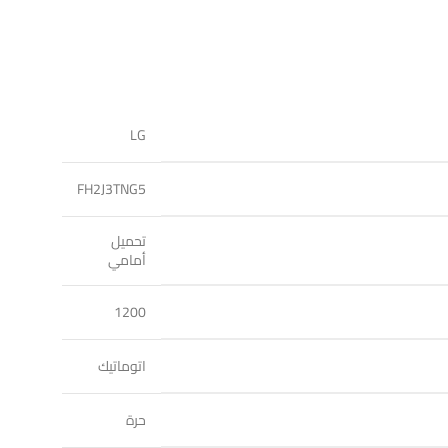
LG
FH2J3TNG5
تحميل
أمامي
1200
اتوماتيك
حرة