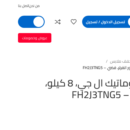
من نحن
اتصل بنا
تسجيل الدخول / تسجيل
0
EGP
عروض وخصومات
جفف ملابس
غسالة ملابس اوتوماتيك ال جي، 8 كيلو،
FH2