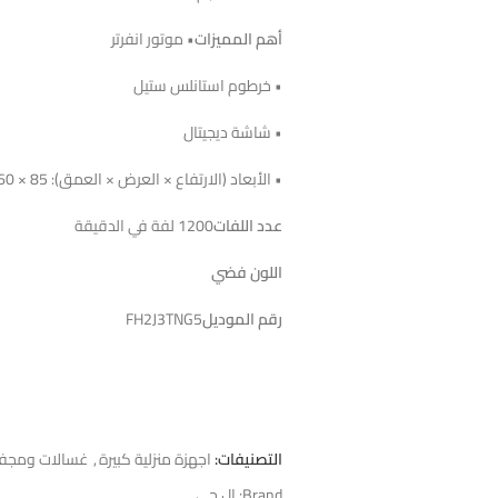
أهم المميزات
• موتور انفرتر
• خرطوم استانلس ستيل
• شاشة ديجيتال
• الأبعاد (الارتفاع × العرض × العمق): 85 × 60 × 56 سم
عدد اللفات
1200 لفة في الدقيقة
اللون فضي
رقم الموديل
FH2J3TNG5
التصنيفات:
اجهزة منزلية كبيرة
,
غسالات ومجف
Brand:
ال جي