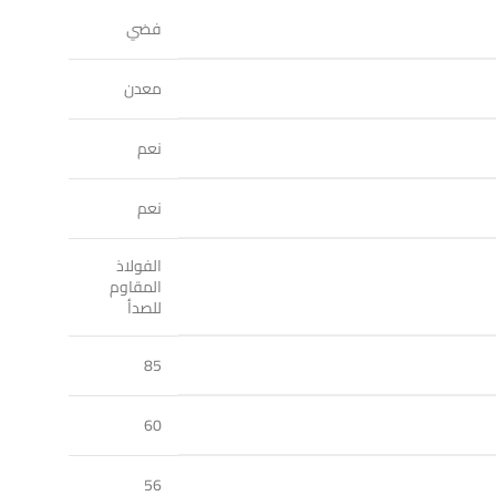
فضي
معدن
نعم
نعم
الفولاذ
المقاوم
للصدأ
85
60
56