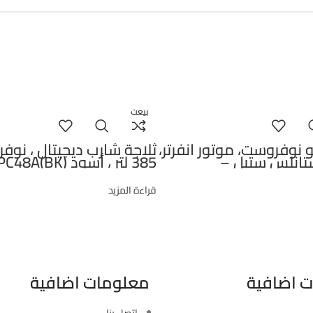
بيعت
و نوفروست، موتور انفرتر،
ثلاجة شارب ديجيتال ، نو
ر، ستانلس ستيل –
385 لتر ، أسود SJ-PC48A(BK)
RDNE6
قراءة المزيد
 اضافية
معلومات اضافية