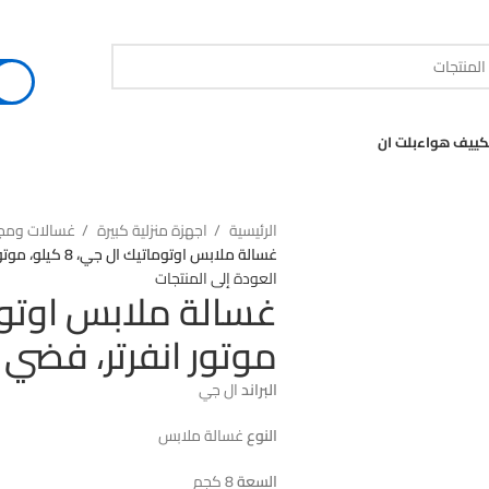
كييف هواء
بلت ان
الرئيسية
اجهزة منزلية كبيرة
غسالات وم
غسالة ملابس اوتوماتيك ال جي، 8 كيلو، موتور انفرتر، فضي – FH2J3TNG5
العودة إلى المنتجات
موتور انفرتر، فضي – J3TNG5
البراند
ال جي
النوع
غسالة ملابس
السعة
8 كجم