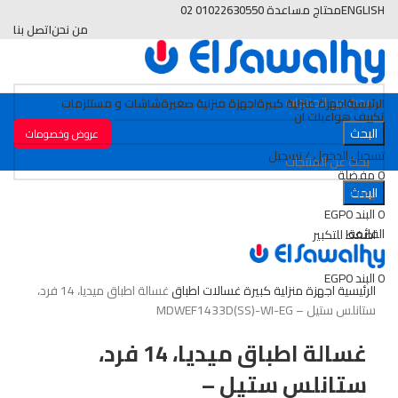
ENGLISH
محتاج مساعدة 01022630550 02
من نحن
اتصل بنا
الرئيسية
اجهزة منزلية كبيرة
اجهزة منزلية صغيرة
شاشات و مستلزمات
تكييف هواء
بلت ان
البحث
عروض وخصومات
تسجيل الدخول / تسجيل
0
مفضلة
البحث
بيعت
0
قارن
0
البند
0
EGP
القائمة
اضغط للتكبير
0
البند
0
EGP
الرئيسية
اجهزة منزلية كبيرة
غسالات اطباق
غسالة اطباق ميديا، 14 فرد،
ستانلس ستيل – MDWEF1433D(SS)-WI-EG
غسالة اطباق ميديا، 14 فرد،
ستانلس ستيل –