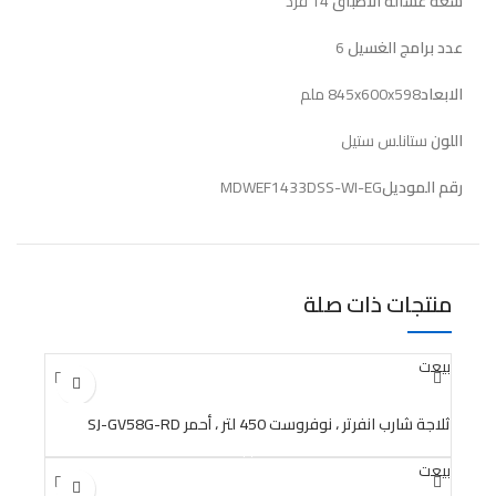
سعة غسالة الاطباق
14 فرد
عدد برامج الغسيل
6
الابعاد
845x600x598 ملم
اللون
ستانلس ستيل
رقم الموديل
MDWEF1433DSS-WI-EG
منتجات ذات صلة
بيعت
ثلاجة شارب انفرتر ، نوفروست 450 لتر ، أحمر SJ-GV58G-RD
بيعت