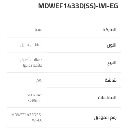
MDWEF1433D(SS)-WI-EG
الماركة
ميديا
اللون
ستانلس ستيل
غسالات أطباق
النوع
قائمة بذاتها
شاشة
نعم
845×600
المقاسات
x598mm
MDWEF1433DSS-
رقم الموديل
WI-EG