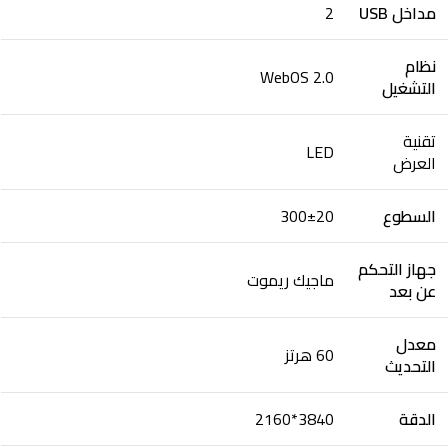
مداخل USB
2
نظام
WebOS 2.0
التشغيل
تقنية
LED
العرض​
السطوع
300±20
جهاز التحكم
ماجيك ريموت
عن بعد
معدل
60 هرتز
التحديث
الدقة
3840*2160