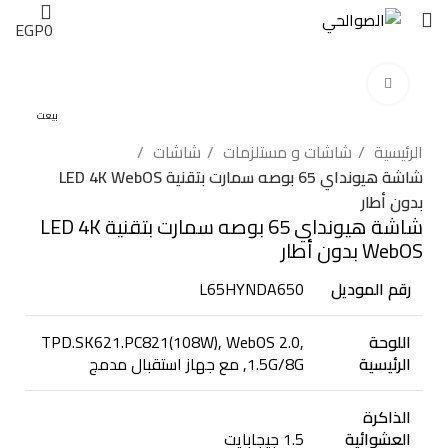
EGP
0
اضغط للتكبير
بيعت
الرئيسية
شاشات و مستلزمات
شاشات
شاشة هيونداي 65 بوصه سمارت بتقنية LED 4K WebOS
بدون أطار
شاشة هيونداي 65 بوصه سمارت بتقنية LED 4K
WebOS بدون أطار
رقم الموديل
L65HYNDA650
اللوحة
TPD.SK621.PC821(108W), WebOS 2.0,
الرئيسية
1.5G/8G, مع جهاز استقبال مدمج
الذاكرة
العشوائية
1.5 جيجابايت