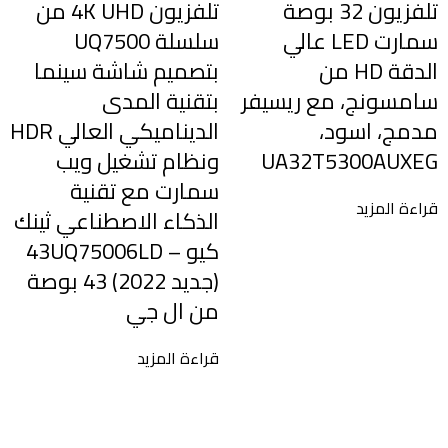
تلفزيون 32 بوصة
تلفزيون 4K UHD من
سمارت LED عالي
سلسلة UQ7500
الدقة HD من
بتصميم شاشة سينما
سامسونج، مع ريسيفر
بتقنية المدى
مدمج، اسود،
الديناميكي العالي HDR
UA32T5300AUXEG
ونظام تشغيل ويب
سمارت مع تقنية
قراءة المزيد
الذكاء الاصطناعي ثينك
كيو – 43UQ75006LD
(جديد 2022) 43 بوصة
ا
من ال جي
ب
قراءة المزيد
ا
و
ت