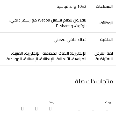
السماعات
2×10 واط قياسية
تلفزيون بنظام تشغيل Webos مع رسيفر داخلي،
الوظائف
بلوتوث، و E-share.
الخلفية
غطاء خلفي معدني
لغة العرض
الإنجليزية؛ اللغات المضمنة: الإنجليزية، العربية،
الافتراضية
الفرنسية، الألمانية، الإيطالية، الإسبانية، الهولندية
منتجات ذات صلة
بيعت
بيعت