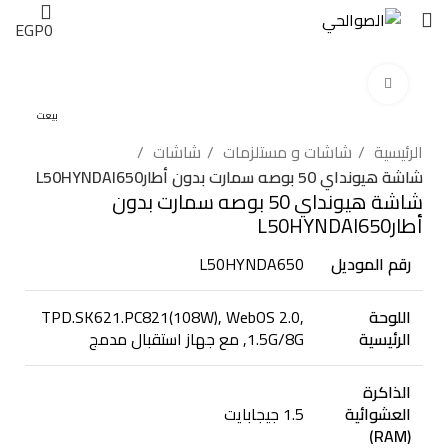
EGP
0
اضغط للتكبير
بيعت
الرئيسية
شاشات و مستلزمات
شاشات
شاشة هيونداي 50 بوصه سمارت بدون أطارL50HYNDAI650
شاشة هيونداي 50 بوصه سمارت بدون
أطارL50HYNDAI650
رقم الموديل
L50HYNDA650
اللوحة
TPD.SK621.PC821(108W), WebOS 2.0,
الرئيسية
1.5G/8G, مع جهاز استقبال مدمج
الذاكرة
العشوائية
1.5 جيجابايت
(RAM)