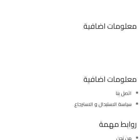
معلومات اضافية
٣٤٦ شارع السودان المهندسين الجيزه مصر
موبايل : 01022630550 (02)
بريد الكترونى : info@sawalhy.com
معلومات اضافية
اتصل بنا
سياسة الاستبدال و الاسترجاع
روابط مهمة
من نحن