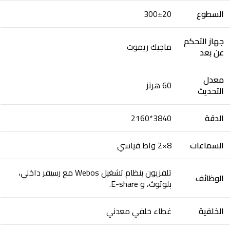
السطوع
300±20
جهاز التحكم
ماجيك ريموت
عن بعد
معدل
60 هرتز
التحديث
الدقة
3840*2160
السماعات
8×2 واط قياسي
تلفزيون بنظام تشغيل Webos مع رسيفر داخلي،
الوظائف
بلوتوث، و E-share.
الخلفية
غطاء خلفي معدني