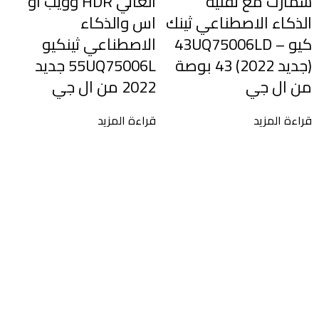
سمارت مع تقنية
العالي HDR وويب او
الذكاء الاصطناعي ثينك
اس والذكاء
كيو – 43UQ75006LD
الاصطناعي ثينكيو
(جديد 2022) 43 بوصة
55UQ75006L جديد
من ال جي
2022 من ال جي
A
قراءة المزيد
قراءة المزيد
ق