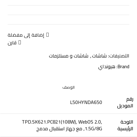
إضافة إلى مفضلة
قارن
التصنيفات:
شاشات
,
شاشات و مستلزمات
Brand:
هيونداي
الوصف
رقم
L50HYNDA650
الموديل
اللوحة
TPD.SK621.PC821(108W), WebOS 2.0,
الرئيسية
1.5G/8G, مع جهاز استقبال مدمج