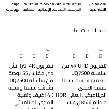
لغة العرض
الإنجليزية؛ اللغات المضمنة: الإنجليزية، العربية،
الافتراضية
الفرنسية، الألمانية، الإيطالية، الإسبانية، الهولندية
منتجات ذات صلة
بيعت
بيعت
تلفزيون 4K UHD من
تلفزيون 4K الترا اتش
سلسلة UQ7500
دي مقاس 55 بوصة
بتصميم شاشة سينما
من سلسلة UQ7500
بتقنية المدى
بشاشة سينما وتقنية
الديناميكي العالي HDR
4K اكتيف وتقنية
ونظام تشغيل ويب
المدى الديناميكي