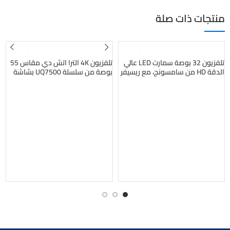
منتجات ذات صلة
بيعت
بيعت
تلفزيون 32 بوصة سمارت LED عالي
تلفزيون 4K الترا اتش دي مقاس 55
الدقة HD من سامسونج، مع ريسيفر
بوصة من سلسلة UQ7500 بشاشة
مدمج، اسود، UA32T5300AUXEG
سينما وتقنية 4K اكتيف وتقنية
المدى الديناميكي العالي HDR وويب
او اس والذكاء الاصطناعي ثينكيو
55UQ75006L جديد 2022 من ال
جي
ا
B