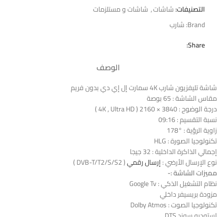
التصنيفات:
شاشات
,
شاشات و مستلزمات
Brand:
شارب
Share:
الوصف
شاشة تليفزيون شارب 4K سمارت إل إي دي بدون فريم
مقاس الشاشة : 65 بوصة
درجة الوضوح : 3840 × 2160 ( 4K , Ultra HD )
نسبة التقسيم : 09:16
زاوية الرؤية : °178
تكنولوجيا الصورة : HLG
إجمالي الذاكرة الداخلية : 32 جيجا
نوع الإرسال الأرضي :
إرسال رقمي
( DVB-T/T2/S/S2 )
مميزات الشاشة :-
نظام التشغيل الذكي : Google Tv
مزودة بريسيفر داخلي
تكنولوجيا الصوت : Dolby Atmos
استوديو سوند DTS