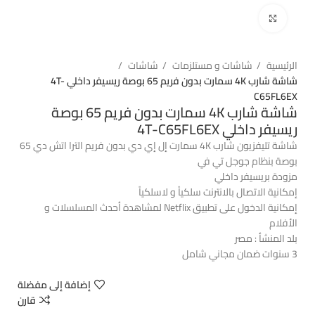
اضغط للتكبير
الرئيسية
شاشات و مستلزمات
شاشات
شاشة شارب 4K سمارت بدون فريم 65 بوصة ريسيفر داخلي 4T-
C65FL6EX
شاشة شارب 4K سمارت بدون فريم 65 بوصة
ريسيفر داخلي 4T-C65FL6EX
شاشة تليفزيون شارب 4K سمارت إل إي دي بدون فريم الترا اتش دي 65
بوصة بنظام جوجل تي في
مزودة بريسيفر داخلي
إمكانية الاتصال بالانترنت سلكياً و لاسلكياً
إمكانية الدخول على تطبيق Netflix لمشاهدة أحدث المسلسلات و
الأفلام
بلد المنشأ : مصر
3 سنوات ضمان مجاني شامل
إضافة إلى مفضلة
قارن