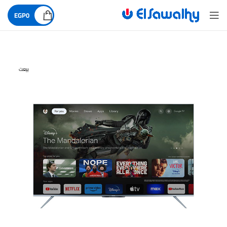
EGP
0
بيعت