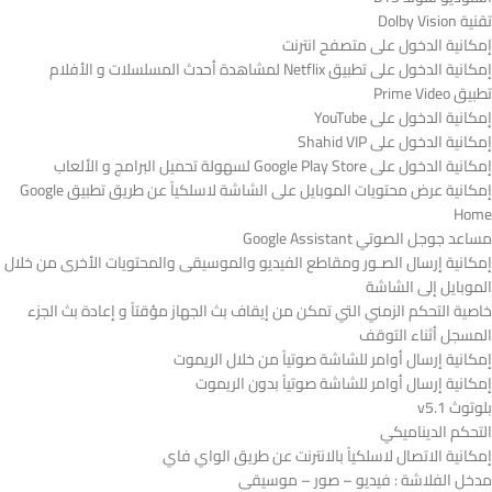
تقنية Dolby Vision
إمكانية الدخول على متصفح انترنت
إمكانية الدخول على تطبيق Netflix لمشاهدة أحدث المسلسلات و الأفلام
تطبيق Prime Video
إمكانية الدخول على YouTube
إمكانية الدخول على Shahid VIP
إمكانية الدخول على Google Play Store لسهولة تحميل البرامج و الألعاب
إمكانية عرض محتويات الموبايل على الشاشة لاسلكياً عن طريق تطبيق Google
Home
مساعد جوجل الصوتي Google Assistant
إمكانية إرسال الصـور ومقاطع الفيديو والموسيقى والمحتويات الأخرى من خلال
الموبايل إلى الشاشة
خاصية التحكم الزمني التي تمكن من إيقاف بث الجهاز مؤقتاً و إعادة بث الجزء
المسجل أثناء التوقف
إمكانية إرسال أوامر للشاشة صوتياً من خلال الريموت
إمكانية إرسال أوامر للشاشة صوتياً بدون الريموت
بلوتوث v5.1
التحكم الديناميكي
إمكانية الاتصال لاسلكياً بالانترنت عن طريق الواي فاي
مدخل الفلاشة : فيديو – صور – موسيقى