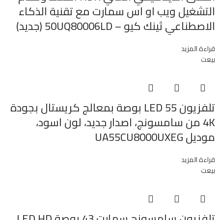
التشغيل ويب او اس سمارت مع تقنية الذكاء
الاصطناعي ثينك كيو – 50UQ80006LD (جديد)
قراءة المزيد
بيعت
تلفزيون LED 55 بوصة بمعالج كريستال بجودة
4K من سامسونج، اصدار جديد، لون اسود،
موديل UA55CU8000UXEG
قراءة المزيد
بيعت
تلفزيون سامسونج سمارت 43 بوصة LED HD