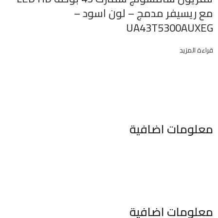
مع ريسيفر مدمج – لون اسود –
UA43T5300AUXEG
قراءة المزيد
معلومات اضافية
٣٤٦ شارع السودان المهندسين الجيزه مصر
موبايل : 01022630550 (02)
بريد الكترونى : info@sawalhy.com
معلومات اضافية