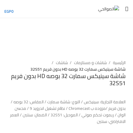
EGP
0
بيعت
اضغط للتكبير
الرئيسية
شاشات و مستلزمات
شاشات
شاشة سينيكس سمارت 32 بوصه HD بدون فريم 32S51
شاشة سينيكس سمارت 32 بوصه HD بدون فريم
32S51
العلامة التجارية: سينيكس / النوع: شاشة سمارت / المقاس: 32 بوصه /
بدون فريم /مزوده ب Chromecast / نظام تشغيل اندرويد 9 / محسن
الوان / ريموت تحكم صوتي / الموديل: 32S51 / الضمان: سنتين / العمر
الافتراضي: سنتين