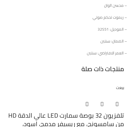
– محسن الوان
– ريموت تحكم صوتي
– الموديل: 32S51
– الضمان: سنتين
– العمر الافتراضي: سنتين
منتجات ذات صلة
بيعت
تلفزيون 32 بوصة سمارت LED عالي الدقة HD
من سامسونج، مع ريسيفر مدمج، اسود،