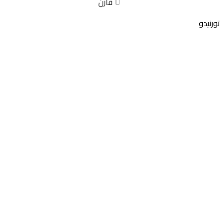
قارن
تورنيدو