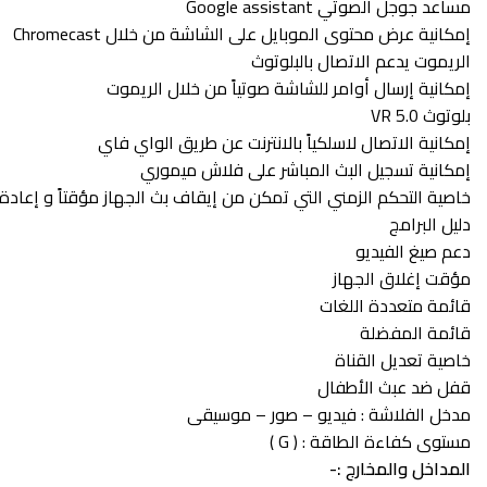
مساعد جوجل الصوتي Google assistant
إمكانية عرض محتوى الموبايل على الشاشة من خلال Chromecast
الريموت يدعم الاتصال بالبلوتوث
إمكانية إرسال أوامر للشاشة صوتياً من خلال الريموت
بلوتوث VR 5.0
إمكانية الاتصال لاسلكياً بالانترنت عن طريق الواي فاي
إمكانية تسجيل البث المباشر على فلاش ميموري
خاصية التحكم الزمني التي تمكن من إيقاف بث الجهاز مؤقتاً و إعادة
دليل البرامج
دعم صيغ الفيديو
مؤقت إغلاق الجهاز
قائمة متعددة اللغات
قائمة المفضلة
خاصية تعديل القناة
قفل ضد عبث الأطفال
مدخل الفلاشة : فيديو – صور – موسيقى
مستوى كفاءة الطاقة : ( G )
المداخل والمخارج :-