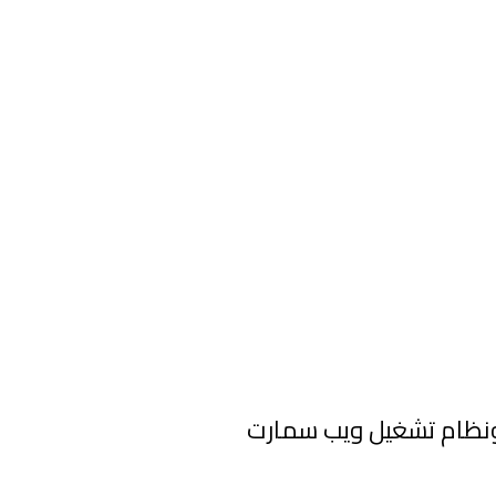
ن 4K UHD من سلسلة UQ7500 بتصميم شاشة سينما بتقنية المدى الديناميكي العالي HDR ونظام تشغيل ويب سمارت