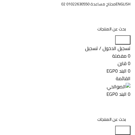
ENGLISH
محتاج مساعدة 01022630550 02
البحث
تسجيل الدخول / تسجيل
0
مفضلة
0
قارن
0
البند
0
EGP
القائمة
0
البند
0
EGP
البحث