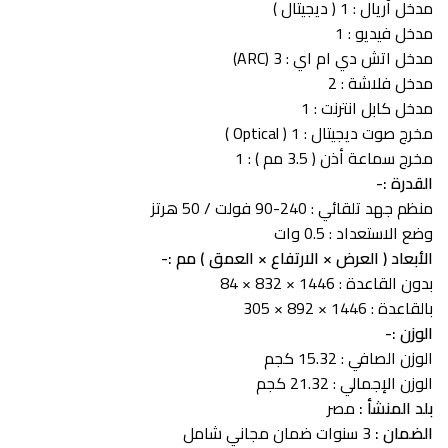
مدخل آريال : 1 ( ديجيتال )
مدخل فيديو : 1
مدخل اتش دي ام اي : 3 (ARC)
مدخل فلاشة : 2
مدخل كابل انترنت : 1
مخرج صوت ديجيتال : 1 ( Optical )
مخرج سماعة أذن ( 3.5 مم ) : 1
القدرة :-
منظم جهد تلقائي : 240-90 فولت / 50 هرتز
وضع الاستعداد : 0.5 وات
الأبعاد ( العرض × الارتفاع × العمق ) مم :-
بدون القاعدة : 1446 × 832 × 84
بالقاعدة : 1446 × 892 × 305
الوزن :-
الوزن الصافي : 15.32 كجم
الوزن الإجمالي : 21.32 كجم
بلد المنشأ :
مصر
الضمان :
3 سنوات ضمان مجاني شامل