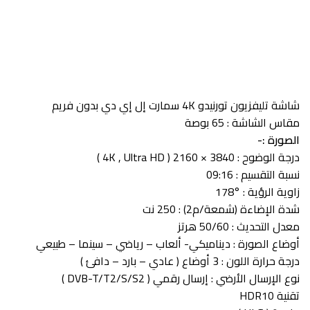
شاشة تليفزيون تورنيدو 4K سمارت إل إي دي بدون فريم
مقاس الشاشة : 65 بوصة
الصورة :-
درجة الوضوح : 3840 × 2160 ( 4K , Ultra HD )
نسبة التقسيم : 09:16
زاوية الرؤية : °178
شدة الإضاءة (شمعة/م2) : 250 نت
معدل التحديث : 50/60 هرتز
أوضاع الصورة : ديناميكي- ألعاب – رياضي – سينما – طبيعي
درجة حرارة اللون : 3 أوضاع ( عادي – بارد – دافئ )
نوع الإرسال الأرضي :
إرسال رقمي
( DVB-T/T2/S/S2 )
تقنية HDR10