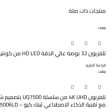
منتجات ذات صلة
بيعت
تلفزيون 32 بوصة عالي الدقة HD LED من كونتيكس CON32T10NHA1A
قراءة المزيد
بيعت
مع تقنية الذكاء الاصطناعي ثينك كيو – 43UQ75006LD (جديد 2022) 43 بوصة من ال جي