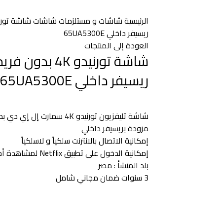
الرئيسية
شاشات و مستلزمات
شاشات
ريسيفر داخلي 65UA5300E
العودة إلى المنتجات
ريسيفر داخلي 65UA5300E
شاشة تليفزيون تورنيدو 4K سمارت إل إي دي بدون فريم 65 بوصة بنظام أندرويد 11
مزودة بريسيفر داخلي
إمكانية الاتصال بالانترنت سلكياً و لاسلكياً
إمكانية الدخول على تطبيق Netflix لمشاهدة أحدث المسلسلات و الأفلام
بلد المنشأ : مصر
3 سنوات ضمان مجاني شامل