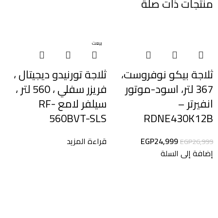
منتجات ذات صلة
-7%
بيعت
ثلاجة بيكو نوفروست،
ثلاجة تورنيدو ديجيتال ،
367 لتر، اسود-موتور
فريزر سفلي ، 560 لتر ،
انفيرتر –
سيلفر لامع RF-
560BVT-SLS
RDNE430K12B
24,999
EGP
قراءة المزيد
EGP
26,999
إضافة إلى السلة
ث
س
ق