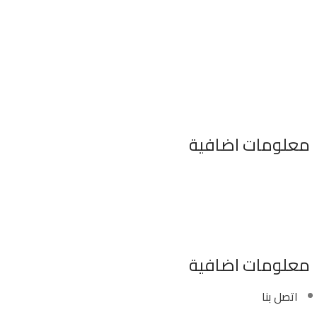
معلومات اضافية
٣٤٦ شارع السودان المهندسين الجيزه مصر
موبايل : 01022630550 (02)
بريد الكترونى : info@sawalhy.com
معلومات اضافية
اتصل بنا