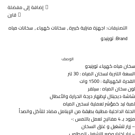
إضافة إلى مفضلة
قارن
التصنيفات:
اجهزة منزلية كبيرة
,
سخانات كهرباء
,
سخانات مياه
Brand:
تورنيدو
الوصف
سخان مياه كهرباء تورنيدو
السعة اللترية لسخان المياه : 30 لتر
القدرة الكهربائية : 1500 وات
لون سخان المياه : سيلفر
شاشة ديجيتال لإظهار درجة الحرارة والأعطال
لمبة ليد كمؤشر لعملية تسخين المياه
الحلة الداخلية مطلية بطبقة من الإينامل مضاد للتآكل والصدأ
مزود بـ 4 مفاتيح تعمل باللمس :-
– زرار لتشغيل و غلق السخان
– زرار اختيار وضع التشغيل المطلوب