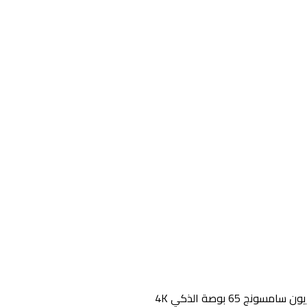
شاشة تلفزيون سامسونج 65 بوصة الذكي 4K