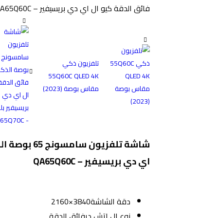
فائق الدقة كيو ال اي دي بريسيفير – QA65Q60C
تلفزيون ذكي
55Q60C QLED 4K
مقاس بوصة (2023)
اي دي بريسيفير – QA65Q60C
دقة الشاشة
3840×2160
نوع ال اتش دي
فائق الدقة