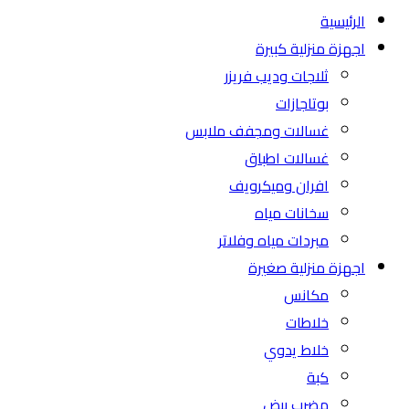
الرئيسية
اجهزة منزلية كبيرة
ثلاجات وديب فريزر
بوتاجازات
غسالات ومجفف ملابس
غسالات اطباق
افران وميكرويف
سخانات مياه
مبردات مياه وفلاتر
اجهزة منزلية صغيرة
مكانس
خلاطات
خلاط يدوي
كبة
مضرب بيض