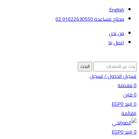
English
محتاج مساعدة 01022630550 02
من نحن
اتصل بنا
البحث
تسجيل الدخول / تسجيل
0
مفضلة
0
قارن
0
البند
0
EGP
القائمة
0
البند
0
EGP