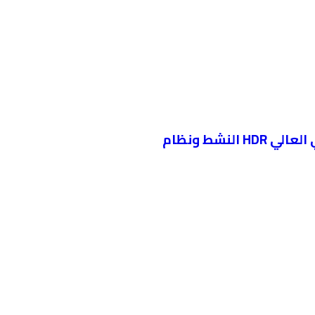
تلفزيون 4K الترا اتش دي 50 بوصة من سلسلة UQ80006L من ال جي. شاشة سينما بتقنية المدى الديناميكي العالي HDR النشط ونظام