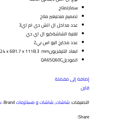
سمارت
متاح
تصميم منحني
غير متاح
عدد مداخل ال اتش دي ام اي
3
تقنية الشاشة
كيو ال اي دي
عدد مخارج اليو اس بي
2
ابعاد التليفزيون
 224 x 681.7 x 1118.3 ‎ mm
الموديل
QA65Q60C
إضافة إلى مفضلة
قارن
التصنيفات:
شاشات
,
شاشات و مستلزمات
Brand:
س
Share: