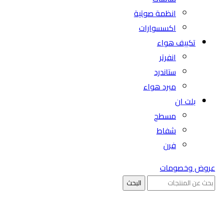
انظمة صوتية
اكسسوارات
تكييف هواء
انفرتر
ستاندرد
مبرد هواء
بلت ان
مسطح
شفاط
فرن
عروض وخصومات
البحث
بيعت