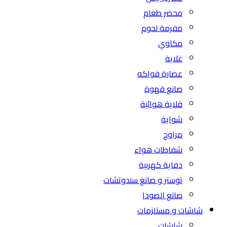
محضر طعام
مفرمة لحوم
مكاوي
غلاية
عصارة فواكه
صانع قهوة
قلاية هوائية
شواية
مراوح
شفاطات هواء
دفاية كهربية
توستر و صانع سندوتشات
صانع الصودا
شاشات و مستلزمات
شاشات