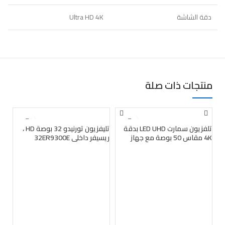
دقة الشاشة
Ultra HD 4K
منتجات ذات صلة
بيعت
بيعت
ب
تلفزيون سمارت LED UHD بدقة
تليفزيون تورنيدو 32 بوصة HD ،
4K مقاس 50 بوصة مع جهاز
ريسيفر داخلي 32ER9300E
استقبال داخلي مدمج من
سامسونج، لون اسود – موديل
UA50CU8000UXEG