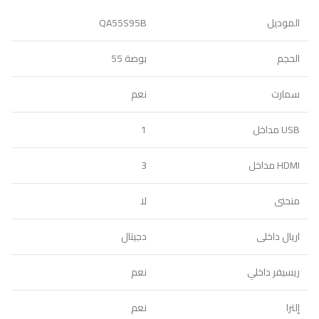
الموديل
QA55S95B
الحجم
بوصة 55
سمارت
نعم
USB مداخل
1
HDMI مداخل
3
منحنى
لا
اريال داخلى
دجيتال
ريسيفر داخلي
نعم
إلترا
نعم