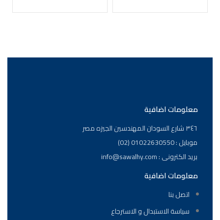
0E
معلومات اضافية
٣٤٦ شارع السودان المهندسين الجيزه مصر
موبايل : 01022630550 (02)
بريد الكترونى : info@sawalhy.com
معلومات اضافية
اتصل بنا
سياسة الاستبدال و الاسترجاع