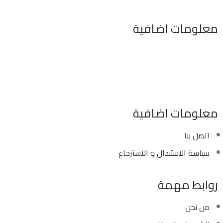
معلومات اضافية
٣٤٦ شارع السودان المهندسين الجيزه مصر
موبايل : 01022630550 (02)
بريد الكترونى : info@sawalhy.com
معلومات اضافية
اتصل بنا
سياسة الاستبدال و الاسترجاع
روابط مهمة
من نحن