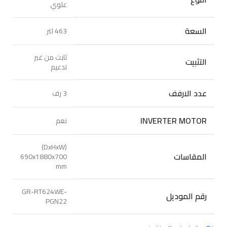
علوي
السعة
463 لتر
ثابت من غير
التثبيت
تدعيم
عدد الارفف
3 رف
INVERTER MOTOR
نعم
(DxHxW)
المقاسات
690x1880x700
mm
GR-RT624WE-
رقم الموديل
PGN22