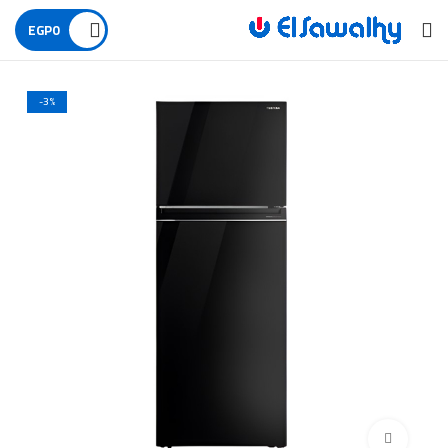
EGP
0
-3%
اضغط للتكبير