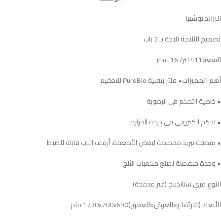
البراند
توشيبا
تصميم الثلاجة
ثلاجة بـ 2 باب
السعة
411 لتر/ 16 قدم
أهم المميزات
• فلتر بتقنية PureBio للتعقيم
• خاصية التحكم في الرطوبة
• تحكم إلكتروني في درجة الحرارة
• منطقة تبريد مخصصة لبعض الأطعمة، أرفف الباب قابلة للضبط
• وحدة منفصلة لصنع مكعبات الثلج
النوع
فري ستاندينج (غير مدمجة)
الأبعاد (الارتفاع×العرض×العمق)
1730x700x690 ملم