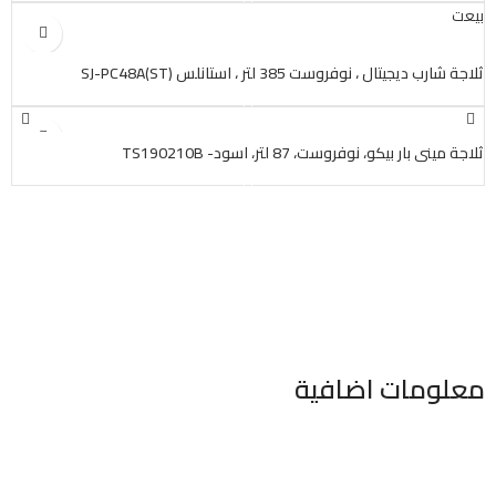
بيعت
ثلاجة شارب ديجيتال ، نوفروست 385 لتر ، استانلس SJ-PC48A(ST)
ثلاجة ميني بار بيكو، نوفروست، 87 لتر، اسود- TS190210B
معلومات اضافية
٣٤٦ شارع السودان المهندسين الجيزه مصر
موبايل : 01022630550 (02)