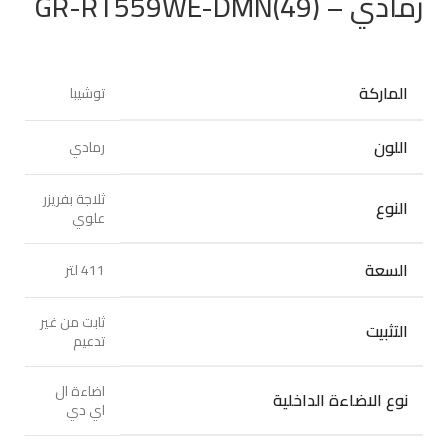
رمادي – GR-RT559WE-DMN(49)
الماركة
توشيبا
اللون
رمادي
ثلاجة بفريزر
النوع
علوي
السعة
411 لتر
ثابت من غير
التثبيت
تدعيم
اضاءة ال
نوع الاضاءة الداخلية
اي دي