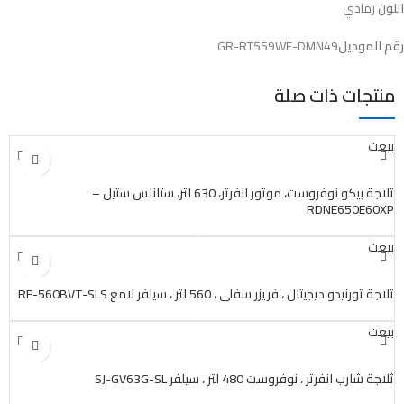
اللون
رمادي
رقم الموديل
GR-RT559WE-DMN49
منتجات ذات صلة
بيعت
ثلاجة بيكو نوفروست، موتور انفرتر، 630 لتر، ستانلس ستيل –
RDNE650E60XP
بيعت
ثلاجة تورنيدو ديجيتال ، فريزر سفلي ، 560 لتر ، سيلفر لامع RF-560BVT-SLS
بيعت
ثلاجة شارب انفرتر ، نوفروست 480 لتر ، سيلفر SJ-GV63G-SL