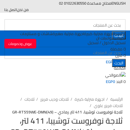
ENGLISH
محتاج مساعدة 01022630550 02
من نحن
اتصل بنا
الرئيسية
اجهزة منزلية كبيرة
اجهزة منزلية صغيرة
شاشات و مستلزمات
البحث
تكييف هواء
بلت ان
تسجيل الدخول / تسجيل
عروض وخصومات
0
مفضلة
0
قارن
0
البند
0
EGP
البحث
القائمة
بيعت
0
البند
0
EGP
اضغط للتكبير
الرئيسية
اجهزة منزلية كبيرة
ثلاجات وديب فريزر
ثلاجات
ثلاجات فريزر علوي
ثلاجة نوفروست توشيبا، 411 لتر، رمادي – GR-RT559WE-DMN(49)
ثلاجة نوفروست توشيبا، 411 لتر،