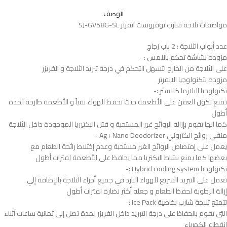
الوصف
مواصفات ثلاجة شارب نوفروست انفرتر SJ-GV58G-SL
عدد أبواب الثلاجة : 2 باب زجاج
مزودة بشاشة تحكم باللمس :-
على الثلاجة من الخارج لتسهل التحكم في درجة تبريد الثلاجة و الفريزر
مزودة بتكنولوجيا الانفرتر
تكنولوجيا البلازما كلاستر :-
تمنع تكون العفن على الأطعمة حيث تحفظ الهواء نقياً و الأطعمة طازجة لمدة
أطول
كما انها تقوم بإزالة الروائح غير المستحبة و قتل البكتيريا الموجودة داخل الثلاجة
منقي روائح الكتروني Ag+ Nano Deodorizer :-
يعمل على إمتصاص الروائح الغير مستحبة وعدم إختلاط رائحة الطعام مع
بعضها كما يمنع نشاط البكتريا مما يحافظ على الأطعمة لفترات أطول
تكنولوجيا Hybrid cooling system :-
تعمل على التبريد السريع للهواء البارد في جميع أجزاء الثلاجة بالإضافة إلي
إزالة الرطوبة لحفظ الطعام و جعله أكثر نضارة لفترات أطول
تتمتع ثلاجة شارب بخاصية Ice Pack :-
التى تقوم بالحفاظ على درجة التبريد داخل الفريزر لمدة تصل إلى ثمانية ساعات أثناء
انقطاع الكهرباء