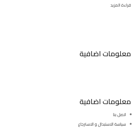
قراءة المزيد
معلومات اضافية
٣٤٦ شارع السودان المهندسين الجيزه مصر
موبايل : 01022630550 (02)
بريد الكترونى : info@sawalhy.com
معلومات اضافية
اتصل بنا
سياسة الاستبدال و الاسترجاع