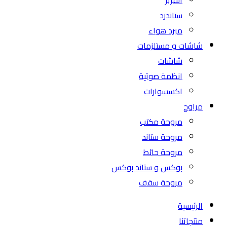
ستاندرد
مبرد هواء
شاشات و مستلزمات
شاشات
انظمة صوتية
اكسسوارات
مراوح
مروحة مكتب
مروحة ستاند
مروحة حائط
بوكس و ستاند بوكس
مروحة سقف
الرئيسية
منتجاتنا