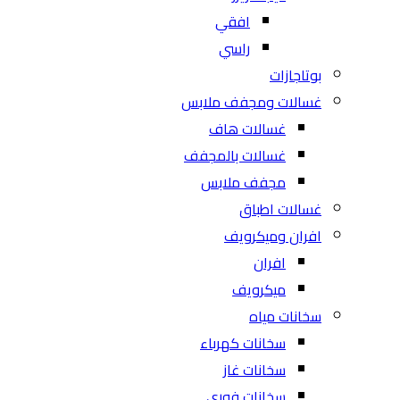
افقي
راسي
بوتاجازات
غسالات ومجفف ملابس
غسالات هاف
غسالات بالمجفف
مجفف ملابس
غسالات اطباق
افران وميكرويف
افران
ميكرويف
سخانات مياه
سخانات كهرباء
سخانات غاز
سخانات فوري