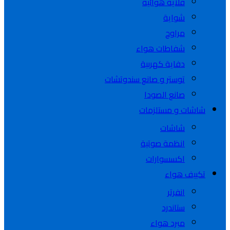
قلاية هوائية
شواية
مراوح
شفاطات هواء
دفاية كهربية
توستر و صانع سندوتشات
صانع الصودا
شاشات و مستلزمات
شاشات
انظمة صوتية
اكسسوارات
تكييف هواء
انفرتر
ستاندرد
مبرد هواء