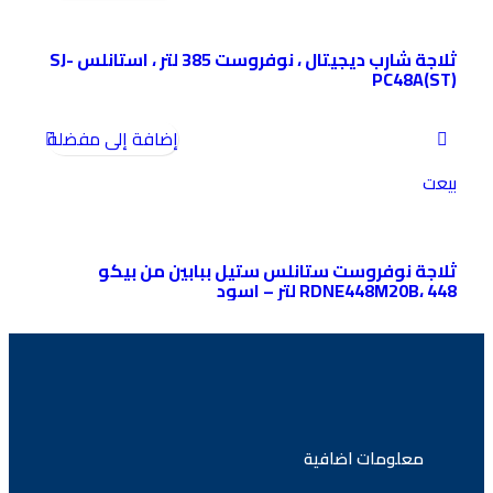
ثلاجة شارب ديجيتال ، نوفروست 385 لتر ، استانلس SJ-
PC48A(ST)
إضافة إلى مفضلة
بيعت
ثلاجة نوفروست ستانلس ستيل ببابين من بيكو
RDNE448M20B، 448 لتر – اسود
معلومات اضافية