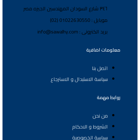
٣٤٦ شارع السودان المهندسين الجيزه مصر
موبايل : 01022630550 (02)
بريد الكترونى : info@sawalhy.com
معلومات اضافية
اتصل بنا
سياسة الاستبدال و الاسترجاع
روابط مهمة
من نحن
الشروط و الاحكام
سياسة الخصوصية