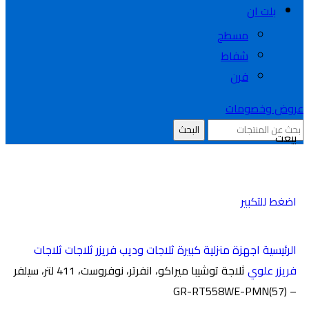
بلت ان
مسطح
شفاط
فرن
عروض وخصومات
البحث
بيعت
اضغط للتكبير
الرئيسية
اجهزة منزلية كبيرة
ثلاجات وديب فريزر
ثلاجات
ثلاجات
فريزر علوي
ثلاجة توشيبا ميراكو، انفرتر، نوفروست، 411 لتر، سيلفر
– GR-RT558WE-PMN(57)