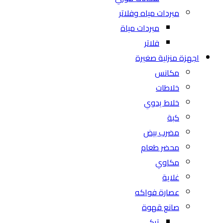
مبردات مياه وفلاتر
مبردات مياة
فلاتر
اجهزة منزلية صغيرة
مكانس
خلاطات
خلاط يدوي
كبة
مضرب بيض
محضر طعام
مكاوي
غلاية
عصارة فواكه
صانع قهوة
تركي