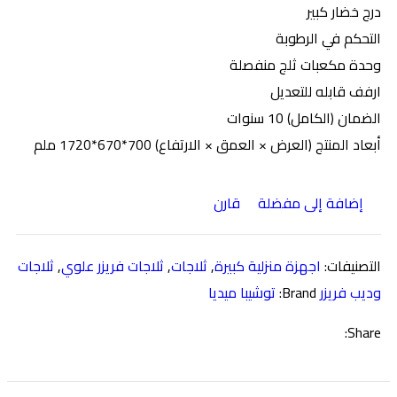
درج خضار كبير
التحكم في الرطوبة
وحدة مكعبات ثلج منفصلة
ارفف قابله للتعديل
الضمان (الكامل) 10 سنوات
أبعاد المنتج (العرض × العمق × الارتفاع) 700*670*1720 ملم
إضافة إلى مفضلة
قارن
التصنيفات:
اجهزة منزلية كبيرة
,
ثلاجات
,
ثلاجات فريزر علوي
,
ثلاجات
وديب فريزر
Brand:
توشيبا ميديا
Share: