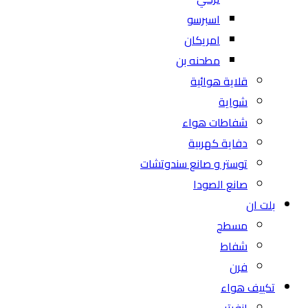
اسبرسو
امريكان
مطحنه بن
قلاية هوائية
شواية
شفاطات هواء
دفاية كهربية
توستر و صانع سندوتشات
صانع الصودا
بلت ان
مسطح
شفاط
فرن
تكييف هواء
انفرتر