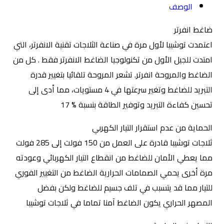
الوصف
ضاغط انفرتر
اعتمدت توشيبا لأول مرة في صناعة الثلاجات تقنية الانفرتر، التي
امتدت للجيل الأول من تكنولوجيا الضاغط الانفرتر فقط . كل من
الضاغط والمروحة انفرتر. تشعر المروحة تلقائيا بتغيير قدرة
التبريد للضاغط وتغير سرعتها في 4 مستويات، مما أدى إلى
تحسين كفاءة التبريد وتوفير الطاقة بنسبة % 17
الحماية من عدم استقرار التيار الكهربي
ثلاجات توشيبا قادرة على العمل من 150 فولت إلى 285 فولت
مما يعطي الأمان للضاغط من انقطاع التيار الكهربائي وعودته
مرة أخرى يحمي الصمامات الحرارية الضاغط من التغيير الفوري
للتيار مما قد يتسبب في تلف جسيم للضاغط ولكن بفضل
المصهر الحراري يكون الضاغط آمنا تماما في ثلاجات توشيبا