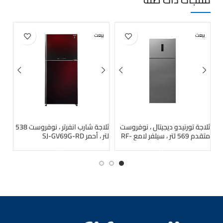
بيعت
بيعت
بي
ثلاجة تورنيدو ديجيتال ، نوفروست
ثلاجة شارب انفرتر ، نوفروست 538
ثلا
متقدم 569 لتر ، سيلفر لامع RF-
لتر ، أحمر SJ-GV69G-RD
385 لتر ، أسود (BK
569VT-SLS