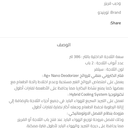
وديب فريزر
Brand:
تورنيدو
Share:
الوصف
سعة الثلاجة الداخلية باللتر : 386 لتر
عدد أبواب الثلاجة : 2 باب
لون الثلاجة : سيلفر
فلتر الكتروني منقي للروائح Ag+ Nano Deodorizer :
يعمل على امتصاص الروائح الغير مستحبة وعدم اختلاط رائحة الطعام مع
بعضها كما يمنع نشاط البكتريا مما يحافظ على الأطعمة لفترات أطول.
تكنولوجيا Hybrid Cooling System :
تعمل على التبريد السريع للهواء البارد في جميع أجزاء الثلاجة بالإضافة إلي
إزالة الرطوبة لحفظ الطعام وجعله أكثر نضارة لفترات أطول.
مزودة بنظام الفصل الاوتوماتيكي :
وذلك لفصل مروحة توزيع الهواء البارد عند فتح باب الثلاجة أو الفريزر
مما يحافظ على درجة التبريد والهواء البارد لأطول فترة ممكنة.