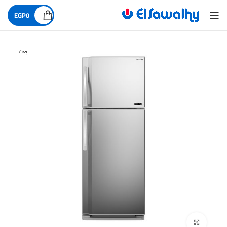
EGP
0
بيعت
اضغط للتكبير