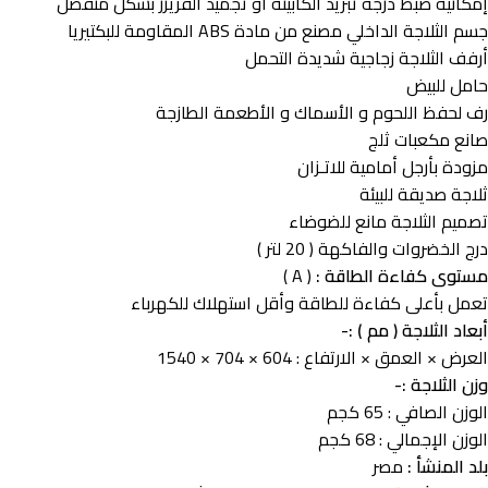
إمكانية ضبط درجة تبريد الكابينة أو تجميد الفريزر بشكل منفصل
جسم الثلاجة الداخلي مصنع ﻣﻦ ﻣﺎدة ABS المقاومة للبكتيريا
أرفف الثلاجة زجاجية شديدة التحمل
حامل للبيض
رف لحفظ اللحوم و الأسماك و الأطعمة الطازجة
ﺻﺎﻧﻊ ﻣﻜﻌﺒﺎت ثلج
مزودة بأرجل أمامية للاتـزان
ثلاجة صديقة للبيئة
تصميم الثلاجة مانع للضوضاء
درج الخضروات والفاكهة ( 20 لتر )
مستوى كفاءة الطاقة :
( A )
تعمل بأعلى كفاءة للطاقة وأقل استهلاك للكهرباء
أبعاد الثلاجة ( مم ) :-
العرض × العمق × الارتفاع : 604 × 704 × 1540
وزن الثلاجة :-
الوزن الصافي : 65 كجم
الوزن الإجمالي : 68 كجم
بلد المنشأ :
مصر