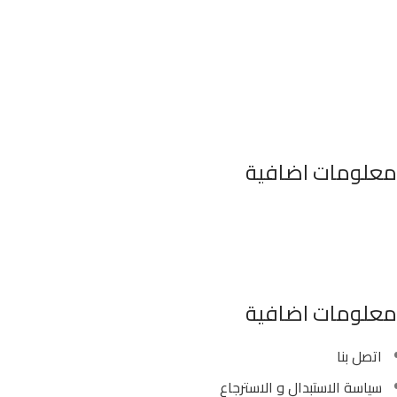
معلومات اضافية
٣٤٦ شارع السودان المهندسين الجيزه مصر
موبايل : 01022630550 (02)
بريد الكترونى : info@sawalhy.com
معلومات اضافية
اتصل بنا
سياسة الاستبدال و الاسترجاع