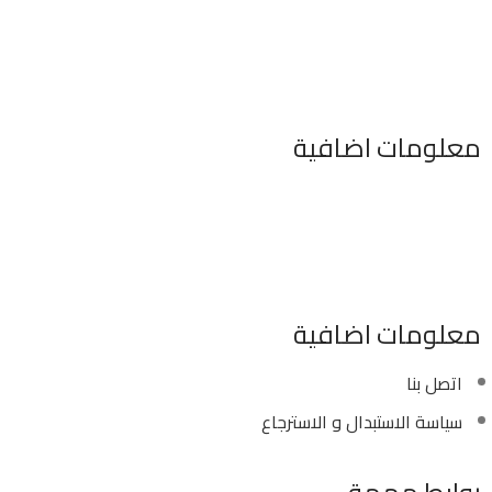
معلومات اضافية
٣٤٦ شارع السودان المهندسين الجيزه مصر
موبايل : 01022630550 (02)
بريد الكترونى : info@sawalhy.com
معلومات اضافية
اتصل بنا
سياسة الاستبدال و الاسترجاع