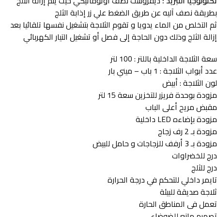
تكنولوجيا التبريد :
ديفروست نصف اوتوماتيكي حيث يتم إزالة الثلج
بطريقة نصف آليه عن طريق الضغط علي زر إذابة الثلج
ثم التخلص من الماء يدويا و تقوم الثلاجة بتشغيل نفسها تلقائيا بعد
إزالة الثلج وذلك دون الحاجة إلى فصل أو تشغيل التيار الكهربائي
سعة الثلاجة الداخلية باللتر : 100 لتر
عدد أبواب الثلاجة : 1 باب – ميني بار
لون الثلاجة : أبيض
مزودة بوحدة فريزر للتخزين سعة 15 لتر
مقبض مريح أعلى الباب
مزودة بإضاءه LED داخلية
مزودة بـ 2 رف زجاج
مزودة بـ 3 أرفف للزجاجات و حامل للبيض
درج للخضراوات
درج للثلج
تايمر داخلي للتحكم في درجة الحرارة
ثلاجة صديقة للبيئة
تعمل فى المناطق الحارة
تصميم مانع للضوضاء