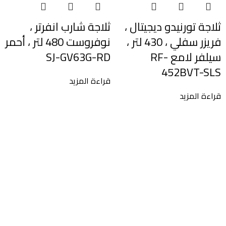
ثلاجة تورنيدو ديجيتال ،
ثلاجة شارب انفرتر ،
فريزر سفلي ، 430 لتر ،
نوفروست 480 لتر ، أحمر
سيلفر لامع RF-
SJ-GV63G-RD
452BVT-SLS
قراءة المزيد
قراءة المزيد
ث
K
ق