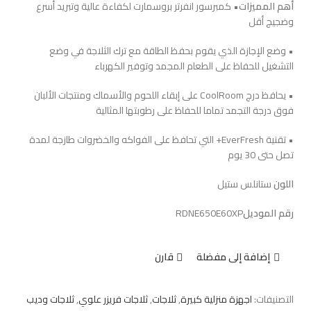
أهم المميزات
• كمبرسور انفرتر بروسمارت لكفاءة عالية وتبريد أسرع
وضجيج أقل
• وضع الإجازة الذي يقوم بحفظ الطاقة مع ترك الثلاجة في وضع
التشغيل للحفاظ على الطعام المجمد وتوفير الكهرباء
• يحافظ درج CoolRoom على إبقاء اللحوم والأسماك ومنتجات الألبان
فوق درجة التجمد تماما للحفاظ على رطوبتها المثالية
• تقنية EverFresh+ التي تحافظ على الفواكه والخضروات طازجة لمدة
تصل حتى 30 يوم
اللون
ستانلس ستيل
رقم الموديل
RDNE650E60XP
إضافة إلى مفضلة
قارن
التصنيفات:
اجهزة منزلية كبيرة
,
ثلاجات
,
ثلاجات فريزر علوي
,
ثلاجات وديب