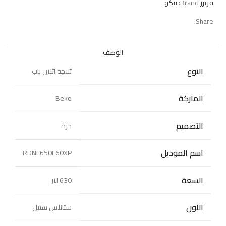
فريزر
Brand:
بيكو
Share:
الوصف
النوع
ثلاجة اثنين باب
الماركة
Beko
التصميم
حرة
اسم الموديل
RDNE650E60XP
السعة
630 لتر
اللون
ستانلس ستيل