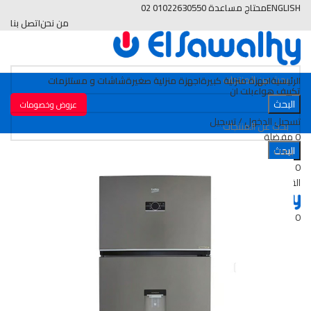
ENGLISH
محتاج مساعدة 01022630550 02
من نحن
اتصل بنا
الرئيسية
اجهزة منزلية كبيرة
اجهزة منزلية صغيرة
شاشات و مستلزمات
تكييف هواء
بلت ان
البحث
عروض وخصومات
تسجيل الدخول / تسجيل
0
مفضلة
البحث
بيعت
0
قارن
0
البند
0
EGP
القائمة
0
البند
0
EGP