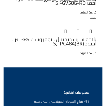
أحمر SJ-GV58G-RD
قراءة المزيد
بيعت
ثلاجة شارب ديجيتال ، نوفروست 385 لتر ،
أسود SJ-PC48A(BK)
قراءة المزيد
معلومات اضافية
٣٤٦ شارع السودان المهندسين الجيزه مصر