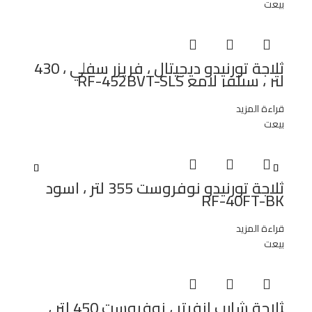
بيعت
ثلاجة تورنيدو ديجيتال ، فريزر سفلي ، 430
لتر ، سيلفر لامع RF-452BVT-SLS
قراءة المزيد
بيعت
ثلاجة تورنيدو نوفروست 355 لتر ، أسود
RF-40FT-BK
قراءة المزيد
بيعت
ثلاجة شارب انفرتر ، نوفروست 450 لتر ،