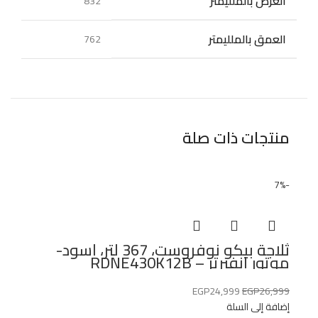
العرض بالملليمتر
832
العمق بالملليمتر
762
منتجات ذات صلة
-7%
ثلاجة بيكو نوفروست، 367 لتر، اسود-
موتور انفيرتر – RDNE430K12B
EGP
24,999
EGP
26,999
إضافة إلى السلة