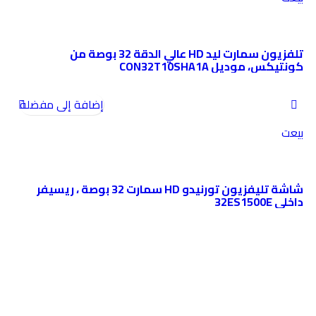
تلفزيون سمارت ليد HD عالي الدقة 32 بوصة من
كونتيكس، موديل CON32T10SHA1A
إضافة إلى مفضلة
بيعت
شاشة تليفزيون تورنيدو HD سمارت 32 بوصة ، ريسيفر
داخلي 32ES1500E