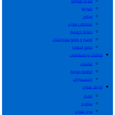
قلاية هوائية
شواية
مراوح
شفاطات هواء
دفاية كهربية
توستر و صانع سندوتشات
صانع الصودا
شاشات و مستلزمات
شاشات
انظمة صوتية
اكسسوارات
تكييف هواء
انفرتر
ستاندرد
مبرد هواء