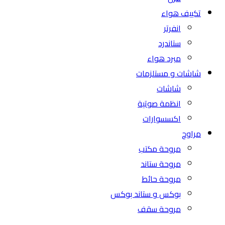
تكييف هواء
انفرتر
ستاندرد
مبرد هواء
شاشات و مستلزمات
شاشات
انظمة صوتية
اكسسوارات
مراوح
مروحة مكتب
مروحة ستاند
مروحة حائط
بوكس و ستاند بوكس
مروحة سقف