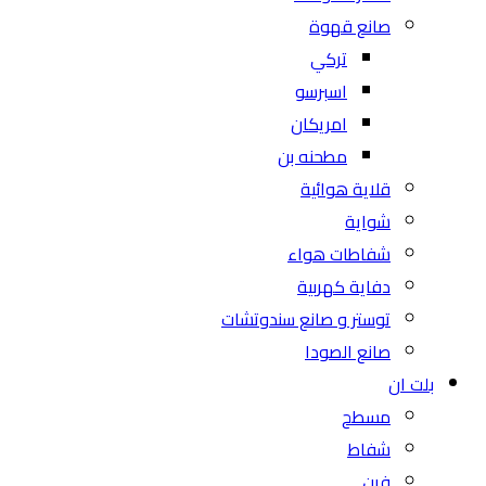
صانع قهوة
تركي
اسبرسو
امريكان
مطحنه بن
قلاية هوائية
شواية
شفاطات هواء
دفاية كهربية
توستر و صانع سندوتشات
صانع الصودا
بلت ان
مسطح
شفاط
فرن