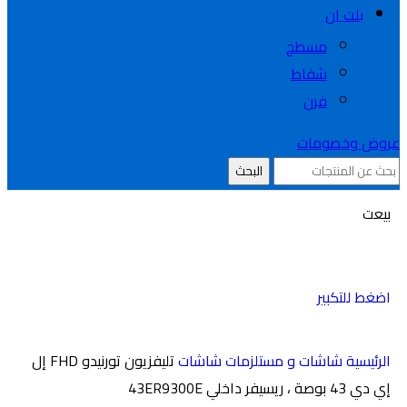
بلت ان
مسطح
شفاط
فرن
عروض وخصومات
البحث
بيعت
اضغط للتكبير
الرئيسية
شاشات و مستلزمات
شاشات
تليفزيون تورنيدو FHD إل
إي دي 43 بوصة ، ريسيفر داخلي 43ER9300E