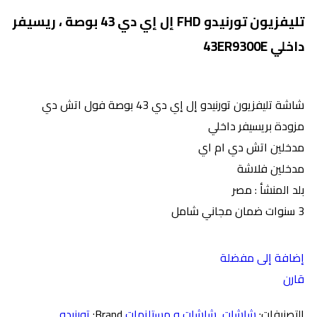
تليفزيون تورنيدو FHD إل إي دي 43 بوصة ، ريسيفر
داخلي 43ER9300E
شاشة تليفزيون تورنيدو إل إي دي 43 بوصة فول اتش دي
مزودة بريسيفر داخلي
مدخلين اتش دي ام اي
مدخلين فلاشة
بلد المنشأ : مصر
3 سنوات ضمان مجاني شامل
إضافة إلى مفضلة
قارن
التصنيفات:
شاشات
,
شاشات و مستلزمات
Brand:
تورنيدو