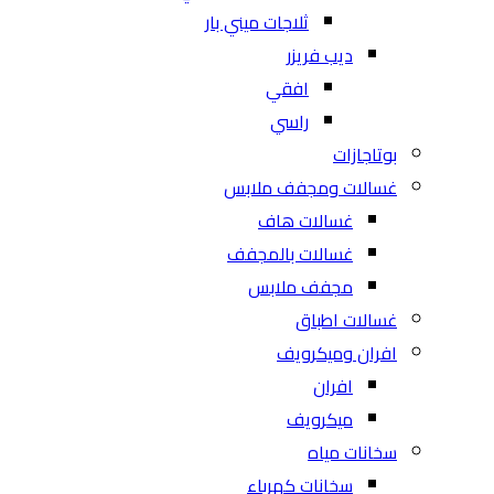
ثلاجات ميني بار
ديب فريزر
افقي
راسي
بوتاجازات
غسالات ومجفف ملابس
غسالات هاف
غسالات بالمجفف
مجفف ملابس
غسالات اطباق
افران وميكرويف
افران
ميكرويف
سخانات مياه
سخانات كهرباء