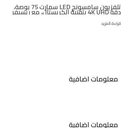
تلفزيون سامسونج LED سمارت 75 بوصة،
دقة 4K UHD بتقنية الكريستال، مع ريسيفر
داخلي – UA75AU8000UXEG
قراءة المزيد
معلومات اضافية
٣٤٦ شارع السودان المهندسين الجيزه مصر
موبايل : 01022630550 (02)
بريد الكترونى : info@sawalhy.com
معلومات اضافية