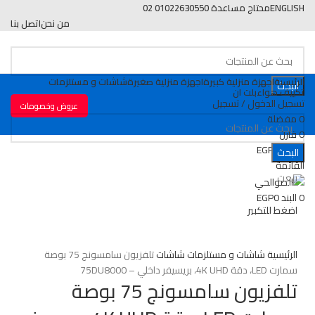
ENGLISH
محتاج مساعدة 01022630550 02
من نحن
اتصل بنا
الرئيسية
اجهزة منزلية كبيرة
اجهزة منزلية صغيرة
شاشات و مستلزمات
البحث
تكييف هواء
بلت ان
تسجيل الدخول / تسجيل
عروض وخصومات
0
مفضلة
0
قارن
0
البند
0
EGP
البحث
القائمة
بيعت
0
البند
0
EGP
اضغط للتكبير
الرئيسية
شاشات و مستلزمات
شاشات
تلفزيون سامسونج 75 بوصة
سمارت LED، دقة 4K UHD، بريسيفر داخلي – 75DU8000
تلفزيون سامسونج 75 بوصة