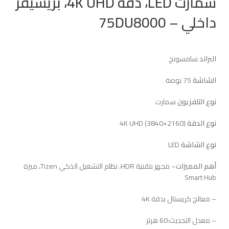
سمارت LED، دقة 4K UHD، بريسيفر
داخلي – 75DU8000
البراند
سامسونج
الشاشة
75 بوصة
نوع التلفزيون
سمارت
نوع الدقة
4K UHD (3840×2160)
نوع الشاشة
LED
أهم المميزات
– مجهز بتقنية HDR، نظام التشغيل الذكي Tizen، ميزة
Smart Hub
– معالج كريستال بدقة 4K
– معدل التحديث:60 هرتز