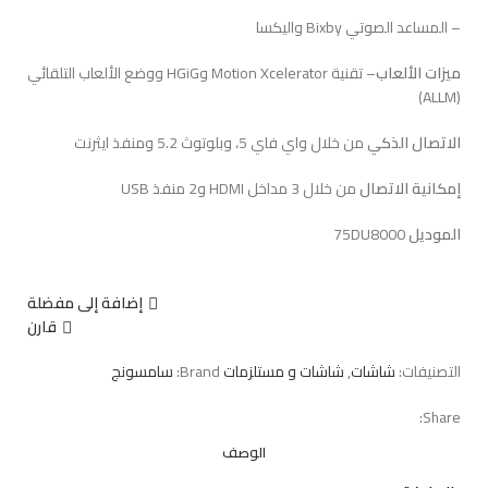
– المساعد الصوتي Bixby واليكسا
ميزات الألعاب
– تقنية Motion Xcelerator وHGiG ووضع الألعاب التلقائي
(ALLM)
الاتصال الذكي
من خلال واي فاي 5، وبلوتوث 5.2 ومنفذ ايثرنت
إمكانية الاتصال
من خلال 3 مداخل HDMI و2 منفذ USB
الموديل
75DU8000
إضافة إلى مفضلة
قارن
التصنيفات:
شاشات
,
شاشات و مستلزمات
Brand:
سامسونج
Share:
الوصف