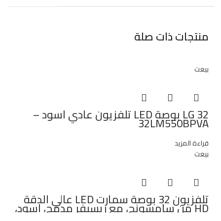
منتجات ذات صلة
بيعت
LG 32 بوصة LED تلفزيون عادي اسود –
32LM550BPVA
قراءة المزيد
بيعت
تلفزيون 32 بوصة سمارت LED عالي الدقة
HD من سامسونج، مع ريسيفر مدمج، اسود،
UA32T5300AUXEG