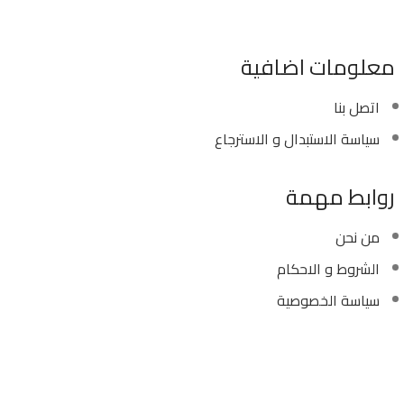
بريد الكترونى : info@sawalhy.com
معلومات اضافية
اتصل بنا
سياسة الاستبدال و الاسترجاع
روابط مهمة
من نحن
الشروط و الاحكام
سياسة الخصوصية
Copyright ©
Ellsawalhy.
All Rights Reserved. Powered
by
S-Plus.