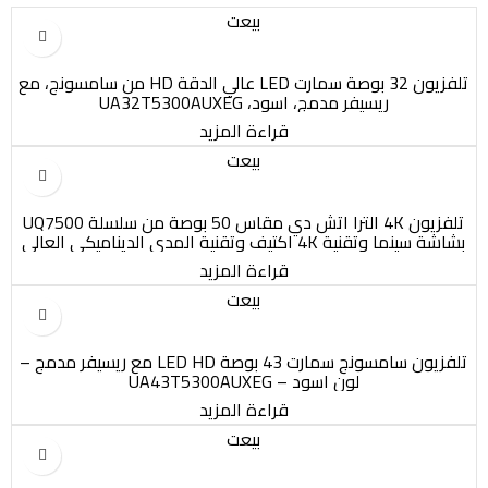
بيعت
تلفزيون 32 بوصة سمارت LED عالي الدقة HD من سامسونج، مع
ريسيفر مدمج، اسود، UA32T5300AUXEG
قراءة المزيد
بيعت
تلفزيون 4K الترا اتش دي مقاس 50 بوصة من سلسلة UQ7500
بشاشة سينما وتقنية 4K اكتيف وتقنية المدى الديناميكي العالي
HDR وويب او اس والذكاء الاصطناعي ثينكيو 50UQ75006LG جديد
قراءة المزيد
2022 من ال جي
بيعت
تلفزيون سامسونج سمارت 43 بوصة LED HD مع ريسيفر مدمج –
لون اسود – UA43T5300AUXEG
قراءة المزيد
بيعت