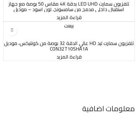
تلفزيون سمارت LED UHD بدقة 4K مقاس 50 بوصة مع جهاز
استقبال داخلي مدمج من سامسونج، لون اسود – موديل
UA50CU8000UXEG
قراءة المزيد
بيعت
تلفزيون سمارت ليد HD عالي الدقة 32 بوصة من كونتيكس، موديل
CON32T10SHA1A
قراءة المزيد
معلومات اضافية
٣٤٦ شارع السودان المهندسين الجيزه مصر
موبايل : 01022630550 (02)