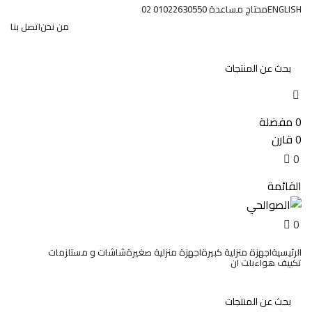
0
ENGLISH
محتاج مساعدة 01022630550 02
من نحن
اتصل بنا
تسجيل الدخول / تسجيل
0
مفضلة
0
قارن
0
EGP
0
القائمة
0
EGP
0
الرئيسية
اجهزة منزلية كبيرة
اجهزة منزلية صغيرة
شاشات و مستلزمات
تكييف هواء
بلت ان
عروض وخصومات