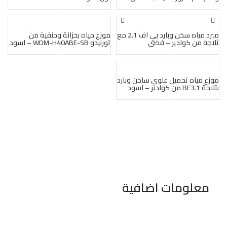
فضي- WDM-H40ADE-S
بيعت
بيعت
مبرد مياه سخن وبارد بي اف 2.1 مع
موزع مياه بخزانة وحنفية من
ثلاجة من كولدير – فضي
تورنيدو WDM-H40ABE-SB – اسود
وفضي
بيعت
موزع مياه تحميل علوي ساخن وبارد
بثلاجة BF3.1 من كولدير – اسود
معلومات اضافية
٣٤٦ شارع السودان المهندسين الجيزه مصر