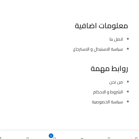
موبايل : 01022630550 (02)
بريد الكترونى : info@sawalhy.com
معلومات اضافية
اتصل بنا
سياسة الاستبدال و الاسترجاع
روابط مهمة
من نحن
الشروط و الاحكام
سياسة الخصوصية
Copyright ©
Ellsawalhy.
All Rights Reserved. Powered by
S-Plus.
0