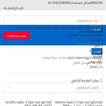
ENGLISH
محتاج مساعدة 01022630550 02
من نحن
اتصل بنا
الرئيسية
اجهزة منزلية كبيرة
اجهزة منزلية صغيرة
شاشات و مستلزمات
البحث
تكييف هواء
بلت ان
تسجيل الدخول / تسجيل
عروض وخصومات
0
مفضلة
0
قارن
EGP
0
0
البحث
القائمة
الرئيسية
اجهزة منزلية كبيرة
مبردات مياه وفلاتر
عرض ⁦15⁩ من كل النتائج
EGP
0
0
عرض الشريط الجانبي
أرماديللو مبرد مياه 3 حنفية بحافظة
أرماديلو مبرد مياة 3 حنفية بالثلاجة
موفر للطاقه – رمادي -ARM-
‪WDS-FRI-BK-0000‬‬‬‬