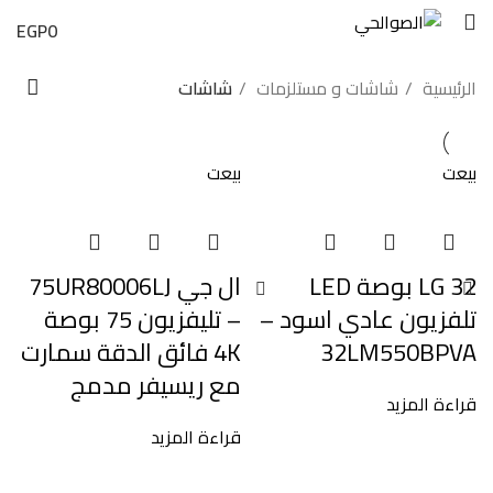
EGP
0
الرئيسية
شاشات و مستلزمات
شاشات
بيعت
بيعت
LG 32 بوصة LED
ال جي 75UR80006LJ
تلفزيون عادي اسود –
– تليفزيون 75 بوصة
32LM550BPVA
4K فائق الدقة سمارت
مع ريسيفر مدمج
قراءة المزيد
قراءة المزيد