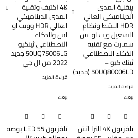
بتقنية المدى
4K اكتيف وتقنية
الديناميكي العالي
المدى الديناميكي
HDR النشط ونظام
العالي HDR وويب او
التشغيل ويب او اس
اس والذكاء
سمارت مع تقنية
الاصطناعي ثينكيو
الذكاء الاصطناعي
50UQ75006LG جديد
ثينك كيو –
2022 من ال جي
50UQ80006LD (جديد)
قراءة المزيد
قراءة المزيد
بيعت
بيعت
تلفزيون 4K الترا اتش
تلفزيون LED 55 بوصة