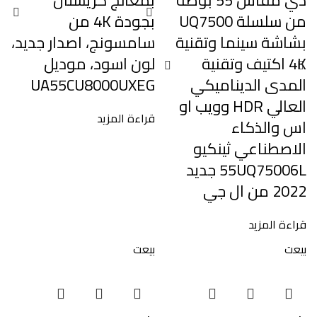
دي مقاس 55 بوصة
بمعالج كريستال
من سلسلة UQ7500
بجودة 4K من
بشاشة سينما وتقنية
سامسونج، اصدار جديد،
4K اكتيف وتقنية
لون اسود، موديل
المدى الديناميكي
UA55CU8000UXEG
العالي HDR وويب او
قراءة المزيد
اس والذكاء
الاصطناعي ثينكيو
55UQ75006L جديد
2022 من ال جي
قراءة المزيد
بيعت
بيعت