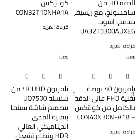
الدقة HD من
كونتيكس
سامسونج، مع ريسيفر
CON32T10NHA1A
مدمج، اسود،
قراءة المزيد
UA32T5300AUXEG
قراءة المزيد
بيعت
بيعت
تلفزيون 40 بوصة
تلفزيون 4K UHD من
تقنية FHD عالي الدقة
سلسلة UQ7500
بالكامل من كونتكس
بتصميم شاشة سينما
– CON40N30NFA1B
بتقنية المدى
الديناميكي العالي
قراءة المزيد
HDR ونظام تشغيل