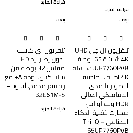
قراءة المزيد
قراءة المزيد
بيعت
بيعت
تلفزيون ال جي UHD
تلفزيون اي كاست
4K شاشة 65 بوصة،
بدون إطار ليد HD
UP7760PVB، سلسلة
مقاس 32 بوصة من
4K اكتيف بخاصية
ساينيكس، لوحة A+ مع
التصوير بالمدى
ريسيفر مدمج، أسود –
الديناميكي العالي
32E61M-S
HDR ويب او اس
قراءة المزيد
سمارت بتقنية الذكاء
الصناعي ThinQ –
65UP7760PVB