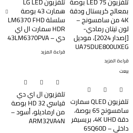
تلفزيون LED 75 بوصة
تلفزيون LG LED
بمعالج كريستال ودقة
سمارت 43 بوصة
4K من سامسونج –
سلسلة LM6370 FHD
لون تيتان رمادي-
HDR سمارت ال اي
[إصدار 2024]، موديل
دي – 43LM6370PVA
UA75DUE800UXEG
قراءة المزيد
قراءة المزيد
بيعت
تلفزيون ال اي دي
تلفزيون QLED سمارت
قياسي HD 32 بوصة
سامسونج 65 بوصة،
من ارماديلو، أسود –
دقة 4K UHD، بريسيفر
ARM32VA4N
داخلي – 65Q60D