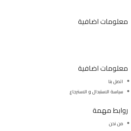
معلومات اضافية
٣٤٦ شارع السودان المهندسين الجيزه مصر
موبايل : 01022630550 (02)
بريد الكترونى : info@sawalhy.com
معلومات اضافية
اتصل بنا
سياسة الاستبدال و الاسترجاع
روابط مهمة
من نحن