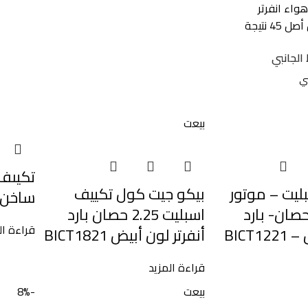
هواء
انفرتر
الجانبي
بيعت
ليت – موتور
بيكو جيت كول تكييف
ساخن ابي
فرتر- 1.5 حصان- بارد
اسبليت 2.25 حصان بارد
قراءة ال
BICT
أنفرتر لون أبيض BICT1821
قراءة المزيد
بيعت
-8%