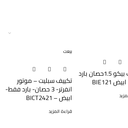
بيعت
تكيىف بيكو 1.5حصان بارد
تكييف سبليت – موتور
ض BIE121
انفرتر- 3 حصان- بارد فقط-
مزيد
ابيض – BICT2421
قراءة المزيد