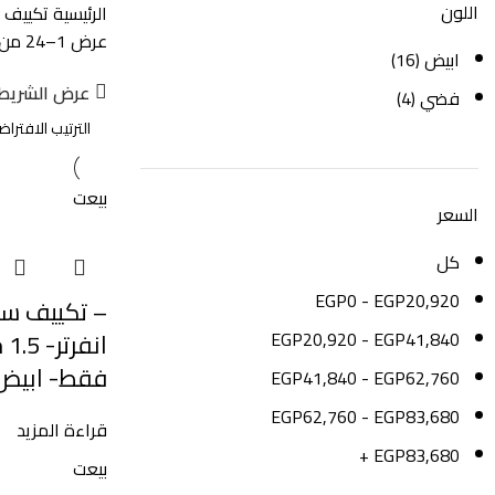
اللون
الرئيسية
تكييف 
عرض 1–24 من أصل 45 نتيجة
ابيض
(16)
عرض الشريط 
فضي
(4)
بيعت
السعر
كل
EGP
0
-
EGP
20,920
– تكييف سب
ان
EGP
20,920
-
EGP
41,840
فقط- ابيض – 1221
EGP
41,840
-
EGP
62,760
EGP
62,760
-
EGP
83,680
قراءة المزيد
+
EGP
83,680
بيعت