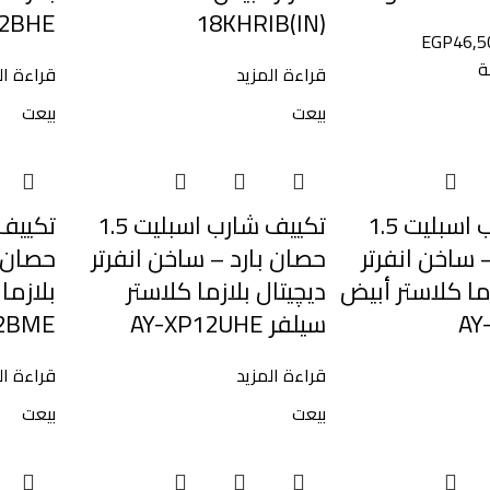
2BHE
18KHRIB(IN)
EGP
46,5
ة
قراءة المزيد
قراءة ال
بيعت
بيعت
تكييف شارب اسبليت 1.5
تكييف شارب اسبليت 1.5
 ساخن انفرتر
حصان بارد – ساخن انفرتر
حصان ب
زما كلاستر أبيض
ديچيتال بلازما كلاستر
AY
سيلفر AY-XP12UHE
2BME
قراءة المزيد
قراءة ال
بيعت
بيعت