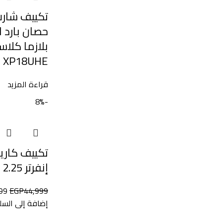
حصان بارد ان
XP18UHE
قراءة المزيد
-8%
تكييف كاري
إنفرتر 2.25 حصان بارد
99
EGP
44,999
إضافة إلى السل