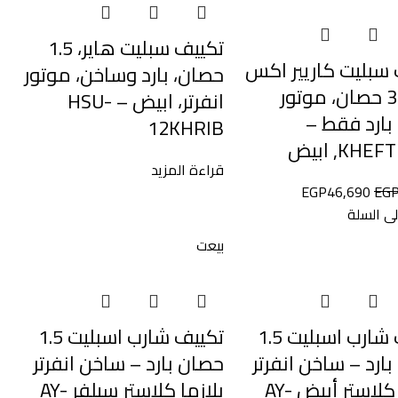
تكييف سبليت هاير، 1.5
سبليت كاريير اكس
حصان، بارد وساخن، موتور
كول، 3 حصان، موتور
انفرتر، ابيض – HSU-
، بارد فقط –
12KHRIB
KH, ابيض
قراءة المزيد
EGP
46,690
EG
ى السلة
بيعت
تكييف شارب اسبليت 1.5
تكييف شارب اسبليت 1.5
ارد – ساخن انفرتر
حصان بارد – ساخن انفرتر
بلازما كلاستر أبيض AY-
بلازما كلاستر سيلفر AY-