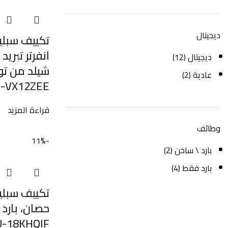
ديجيتال
انفرتر تبريد 
ديجيتال
(12)
شيلد من تور
عادية
(2)
-VX12ZEE
قراءة المزيد
وطائف
-11%
بارد \ ساخن
(2)
بارد فقط
(4)
حصان، بارد 
HSU-18KHQIF – 