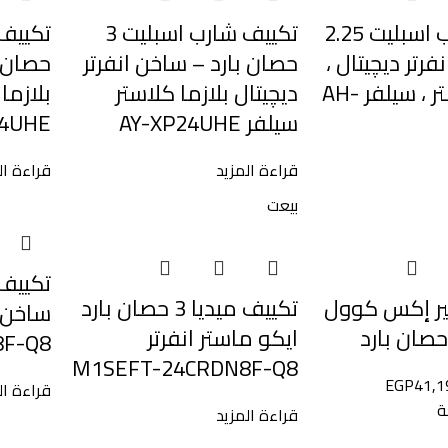
تكييف شارب اسبليت 2.25
تكييف شارب اسبليت 3
فرتر ديچيتال ،
حصان بارد – ساخن انفرتر
حصان ب
بلازما كلاستر ، سيلفر AH-
ديچيتال بلازما كلاستر
سيلفر AY-XP24UHE
4UHE
قراءة المزيد
قراءة ال
بيعت
ير إكس كوول
تكييف ميديا 3 حصان بارد
ساخن ا
ايكو ماستر انفرتر
F-Q8
M1SEFT-24CRDN8F-Q8
EGP
41,1
قراءة ال
ة
قراءة المزيد