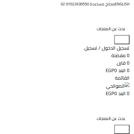
ENGLISH
محتاج مساعدة 01022630550 02
البحث
تسجيل الدخول / تسجيل
0
مفضلة
0
قارن
0
البند
0
EGP
القائمة
0
البند
0
EGP
البحث