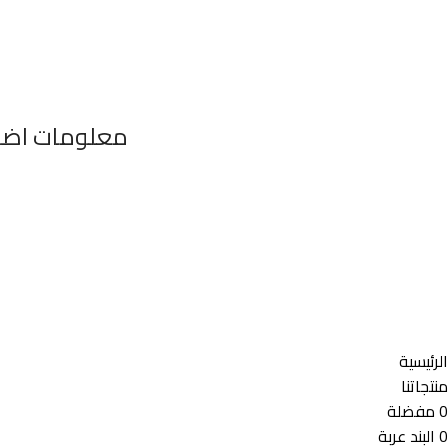
معلومات اضا
٣٤٦ شارع السودان المهندسين الجيزه مصر
موبايل : 01022630550 (02)
بريد الكترونى : info@sawalhy.com
الرئيسية
منتجاتنا
0
مفضلة
0
البند
عربة