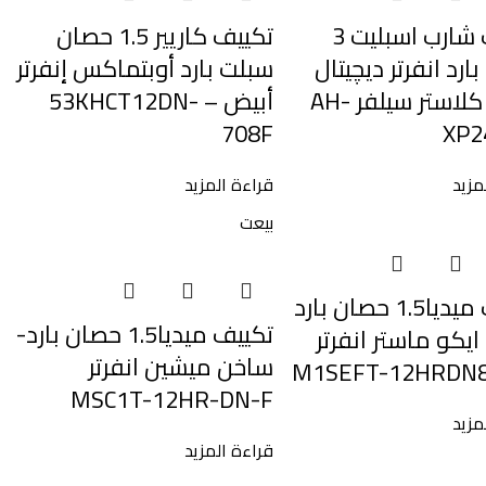
تكييف شارب اسبليت 3
تكييف كاريير 1.5 حصان
ارد انفرتر ديچيتال
سبلت بارد أوبتماكس إنفرتر
بلازما كلاستر سيلفر AH-
أبيض – 53KHCT12DN-
708F
XP2
مزيد
قراءة المزيد
بيعت
تكييف ميديا1.5 حصان بارد
تكييف ميديا1.5 حصان بارد-
يكو ماستر انفرتر
ساخن ميشين انفرتر
M1SEFT-12HRDN8
MSC1T-12HR-DN-F
مزيد
قراءة المزيد