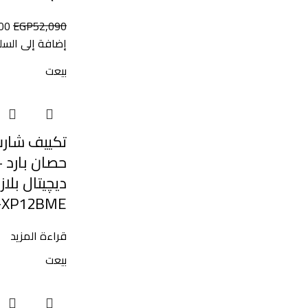
00
EGP
52,090
إضافة إلى السل
بيعت
حصان بارد –
ديچيتال بلا
-XP12BME
قراءة المزيد
بيعت