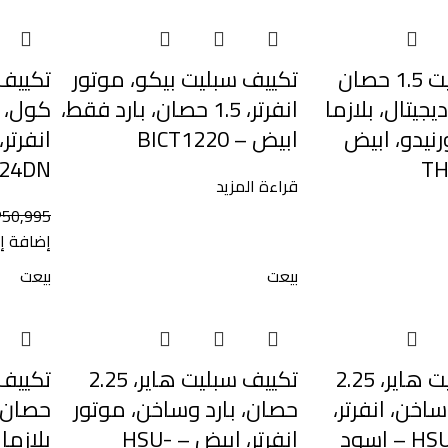
تكييف سبليت 1.5 حصان
تكييف سبليت بيكو، موتور
تكييف 
ديجيتال، بلازما
انفرتر، 1.5 حصان، بارد فقط،
نيدو، ابيض
ابيض – BICT1220
انفرتر
TH
EFT24DN
قراءة المزيد
P
50,995
إضافة إل
بيعت
بيعت
تكييف سبليت هاير، 2.25
تكييف سبليت هاير، 2.25
ساخن، انفرتر،
حصان، بارد وساخن، موتور
حصان ب
اسود
انفرتر، ابيض – HSU-