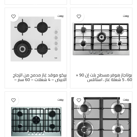
HH64DB3T-EGY
HHW6LCXEGY
بيعت
بيعت
بوتاجاز هوفر مسطح بلت إن 90 ×
بيكو موقد غاز مدمج من الزجاج
60 ، 5 شعلة غاز ، استانلس
الابيض – 4 شعلات – 60 سم –
HILW 64122 SWE
HG953/1SXGH-EGY
بيعت
بيعت