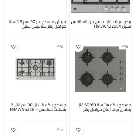
بيكو موقد غاز مدمج من الستانلس
فريش مسطح غاز 90 سم 5 شعلة
ستيل HIAW64225SX
حوامل زهر ستانليس ستيل
HAFR90CMSC1-8869
بيعت
بيعت
مسطح بيكو 4شعلة 60*60 غاز
مسطح بيكو بلت ان 90سم غاز، 5
رمادى زجاج امان حوامل زهر
شعلات ستانلس – HIMW 95226
SXEL
BOCDT6010EGE
بيعت